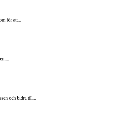
m för att...
n,...
en och bidra till...