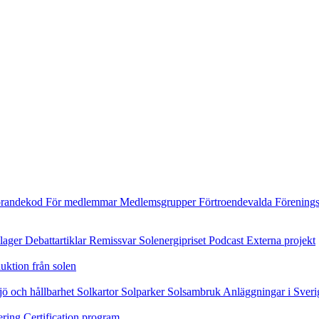
randekod
För medlemmar
Medlemsgrupper
Förtroendevalda
Förening
ilager
Debattartiklar
Remissvar
Solenergipriset
Podcast
Externa projekt
uktion från solen
jö och hållbarhet
Solkartor
Solparker
Solsambruk
Anläggningar i Sveri
ering
Certification program