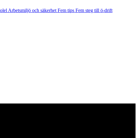
olel
Arbetsmiljö och säkerhet
Fem tips
Fem steg till ö-drift