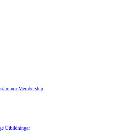
sstämmor
Membership
ge
Utbildningar