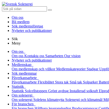
Om oss
Bli medlem
Sök medlemsföretag
Nyheter och publikationer
Sök
Meny
Om oss
Om oss
Kontakta oss
Samarbeten
Our vision
Nyheter och publikationer
Medlemskap
Om medlemskap och villkor
Medlemskategorier
Stadgar
Uppfö
Sök medlemmar
Påverkansarbete
Påverkansarbete
Flexibilitet
Stora tak
Små tak
Solparker
Batter
Statistik
Statistik
Solcellstoppen
Grönt avdrag
Installerad solkraft
Elprod
Om solenergi
Om solenergi
Solelens klimatnytta
Solenergi och klimatmål
Mil
För branschen
För branschen
Hållbara leveranskedjor
Producentansvar
Certifi