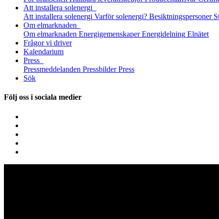
Att installera solenergi
Att installera solenergi
Varför solenergi?
Besiktningspersoner
S
Om elmarknaden
Om elmarknaden
Energigemenskaper
Energidelning
Elnätet
Frågor vi driver
Kalendarium
Press
Pressmeddelanden
Pressbilder
Press
Sök
Följ oss i sociala medier