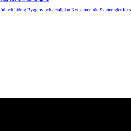
töd och bidrag
Bygglov och detaljplan
Konsumenträtt
Skatteregler för s