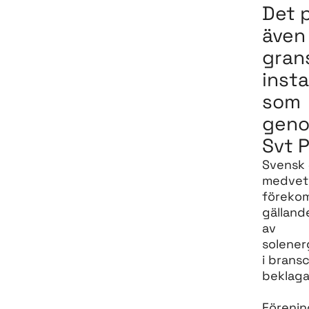
Det 
även
gran
insta
som
geno
Svt P
Svensk 
medvetn
förekom
gällande
av
solener
i brans
beklaga
Förenin