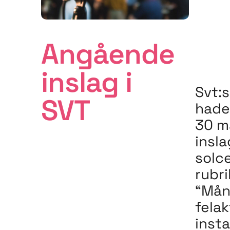
Angående
inslag i
Svt:
SVT
hade
30 ma
insl
solce
rubr
“Må
felak
insta