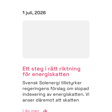
1 juli, 2026
Ett steg i rätt riktning
för energiskatten
Svensk Solenergi tillstyrker
regeringens förslag om slopad
indexering av energiskatten. Vi
anser däremot att skatten
måste struktureras om för
Läs mer
att...