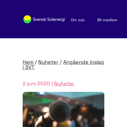
Om oss
Bli medlem
Sök medlemsföretag
Nyheter och publikationer
Hem
/
Nyheter
/
Angående inslag
i SVT
2 juni 2020 |
Nyheter