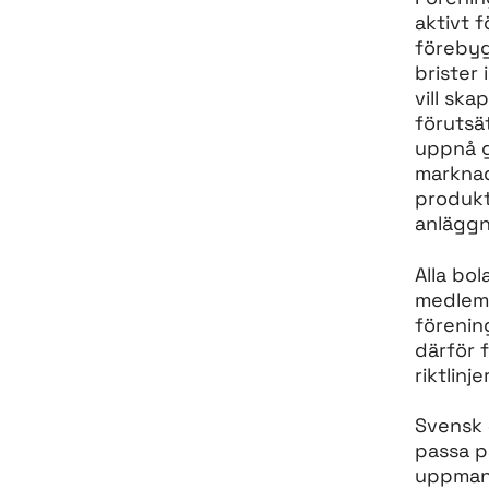
aktivt f
förebyg
brister 
vill ska
förutsät
uppnå g
markna
produk
anläggn
Alla bo
medlemm
förenin
därför f
riktlinjer
Svensk S
passa p
uppmani