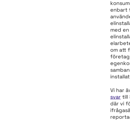
konsume
enbart 
använde
elinstal
med en 
elinstal
elarbet
om att f
företag
egenkon
samban
installa
Vi har ä
svar
till
där vi f
ifrågasä
reporta