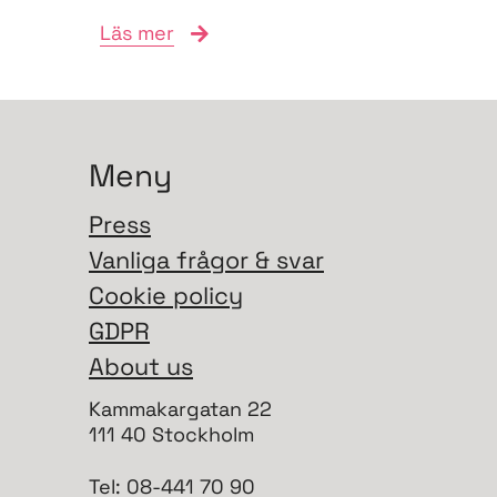
vill navigera
Läs mer
anslutningsprocessen och
bidra till...
Meny
Press
Vanliga frågor & svar
Cookie policy
GDPR
About us
Kammakargatan 22
111 40 Stockholm
Tel: 08-441 70 90