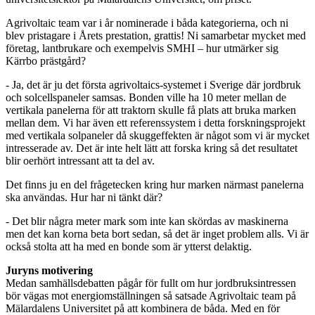
Agrivoltaic team var i år nominerade i båda kategorierna, och ni
blev pristagare i Årets prestation, grattis! Ni samarbetar mycket med
företag, lantbrukare och exempelvis SMHI – hur utmärker sig
Kärrbo prästgård?
- Ja, det är ju det första agrivoltaics-systemet i Sverige där jordbruk
och solcellspaneler samsas. Bonden ville ha 10 meter mellan de
vertikala panelerna för att traktorn skulle få plats att bruka marken
mellan dem. Vi har även ett referenssystem i detta forskningsprojekt
med vertikala solpaneler då skuggeffekten är något som vi är mycket
intresserade av. Det är inte helt lätt att forska kring så det resultatet
blir oerhört intressant att ta del av.
Det finns ju en del frågetecken kring hur marken närmast panelerna
ska användas. Hur har ni tänkt där?
- Det blir några meter mark som inte kan skördas av maskinerna
men det kan korna beta bort sedan, så det är inget problem alls. Vi är
också stolta att ha med en bonde som är ytterst delaktig.
Juryns motivering
Medan samhällsdebatten pågår för fullt om hur jordbruksintressen
bör vägas mot energiomställningen så satsade Agrivoltaic team på
Mälardalens Universitet på att kombinera de båda. Med en för