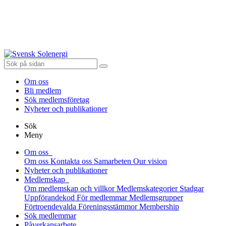
Om oss
Bli medlem
Sök medlemsföretag
Nyheter och publikationer
Sök
Meny
Om oss
Om oss
Kontakta oss
Samarbeten
Our vision
Nyheter och publikationer
Medlemskap
Om medlemskap och villkor
Medlemskategorier
Stadgar
Uppförandekod
För medlemmar
Medlemsgrupper
Förtroendevalda
Föreningsstämmor
Membership
Sök medlemmar
Påverkansarbete