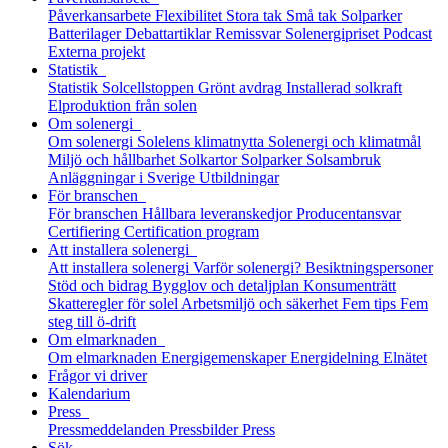
Påverkansarbete
Flexibilitet
Stora tak
Små tak
Solparker
Batterilager
Debattartiklar
Remissvar
Solenergipriset
Podcast
Externa projekt
Statistik
Statistik
Solcellstoppen
Grönt avdrag
Installerad solkraft
Elproduktion från solen
Om solenergi
Om solenergi
Solelens klimatnytta
Solenergi och klimatmål
Miljö och hållbarhet
Solkartor
Solparker
Solsambruk
Anläggningar i Sverige
Utbildningar
För branschen
För branschen
Hållbara leveranskedjor
Producentansvar
Certifiering
Certification program
Att installera solenergi
Att installera solenergi
Varför solenergi?
Besiktningspersoner
Stöd och bidrag
Bygglov och detaljplan
Konsumenträtt
Skatteregler för solel
Arbetsmiljö och säkerhet
Fem tips
Fem
steg till ö-drift
Om elmarknaden
Om elmarknaden
Energigemenskaper
Energidelning
Elnätet
Frågor vi driver
Kalendarium
Press
Pressmeddelanden
Pressbilder
Press
Sök