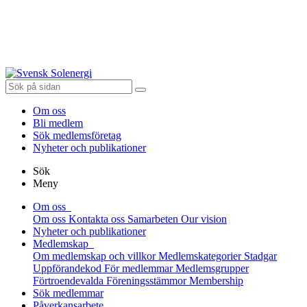
Om oss
Bli medlem
Sök medlemsföretag
Nyheter och publikationer
Sök
Meny
Om oss
Om oss
Kontakta oss
Samarbeten
Our vision
Nyheter och publikationer
Medlemskap
Om medlemskap och villkor
Medlemskategorier
Stadgar
Uppförandekod
För medlemmar
Medlemsgrupper
Förtroendevalda
Föreningsstämmor
Membership
Sök medlemmar
Påverkansarbete