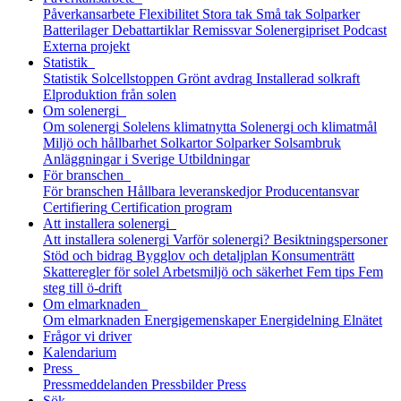
Påverkansarbete
Flexibilitet
Stora tak
Små tak
Solparker
Batterilager
Debattartiklar
Remissvar
Solenergipriset
Podcast
Externa projekt
Statistik
Statistik
Solcellstoppen
Grönt avdrag
Installerad solkraft
Elproduktion från solen
Om solenergi
Om solenergi
Solelens klimatnytta
Solenergi och klimatmål
Miljö och hållbarhet
Solkartor
Solparker
Solsambruk
Anläggningar i Sverige
Utbildningar
För branschen
För branschen
Hållbara leveranskedjor
Producentansvar
Certifiering
Certification program
Att installera solenergi
Att installera solenergi
Varför solenergi?
Besiktningspersoner
Stöd och bidrag
Bygglov och detaljplan
Konsumenträtt
Skatteregler för solel
Arbetsmiljö och säkerhet
Fem tips
Fem
steg till ö-drift
Om elmarknaden
Om elmarknaden
Energigemenskaper
Energidelning
Elnätet
Frågor vi driver
Kalendarium
Press
Pressmeddelanden
Pressbilder
Press
Sök