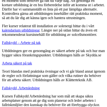
ett moment som behöver gå rätt till varje dag. Att genomgå en
kortare utbildning är en bra förberedelse inför att komma ut i arbetet.
Därför har vi sammanställt en lista på ett par lämpliga alternativ.
Kontrollera gärna att utbildningen innehåller rätt praktiska moment,
så att du lär dig att känna igen och hantera utrustningen.
Fler kurser relaterat till installation av solenergi hittar du i vårt
kalendarium utbildningar
. Längre ner på sidan hittar du även ett
rekommenderat kursinnehåll för utbildning av solcellsmontörer.
Fallskydd – Arbete på tak
Utbildningen ger en genomgång av säkert arbete på tak och hur man
bygger säkra förankringspunkter. Utbildningen hålls av Skydda.se
Arbeta säkert på tak
Teori blandas med praktiska övningar och vi går bland annat igenom
de regler och författningar som gäller och vilka rutiner du behöver
för att arbeta säkert. Utbildningen hålls av Klätterteknik AB.
Fallskydd, Arbetsledning
Kursen Fallskydd Arbetsledning har som mål att skapa säkra
arbetsplatser genom att ge dig som planerar och leder arbeten i
fallriskmiljöer den kunskap du behöver för att förebygga olyckor.