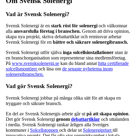
Om Svensk Solenergi
Vad är Svensk Solenergi?
Svensk Solenergi är en
stark röst för solenergi
och välkomnar
alla
ansvarsfulla företag i branschen.
Genom att driva opinion,
skapa nya projekt, skriva debattartiklar och remissvar arbetar
Svensk Solenergi för en
bättre och säkrare solenergibransch.
Svensk Solenergi utför själva
inga solcellsinstallationer
utan är
en branschorganisation som representerar sina medlemsföretag.
På
www.svensksolenergi.se
kan du bland annat
hitta certifierade
solcellsmontörer
och läsa om
de senaste nyheterna inom
solenergibranschen.
Vad gör Svensk Solenergi?
Svensk Solenergi jobbar på många olika sätt för att skapa en
tryggare och säkrare bransch.
En del av Svensk Solenergis arbete går ut
på att skapa opinion
.
Det gör Svensk Solenergi
genom
debattartiklar
och uttalanden
i media. Svensk Solenergi rankar årligen alla Sveriges
kommuner i
Solcellstoppen
och delar ut
Solenergipriset
till
innovativa projekt. Det får ofta stor uppmärksamhet i lokala