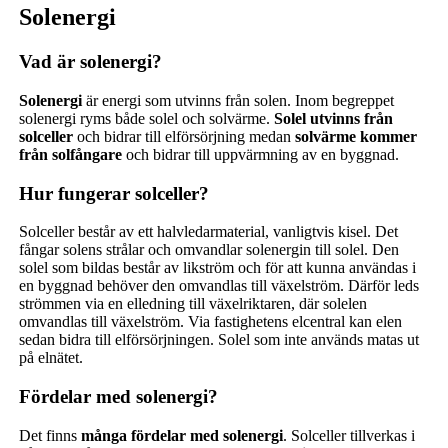
Solenergi
Vad är solenergi?
Solenergi
är energi som utvinns från solen. Inom begreppet
solenergi ryms både solel och solvärme.
Solel utvinns från
solceller
och bidrar till elförsörjning medan
solvärme kommer
från solfångare
och bidrar till uppvärmning av en byggnad.
Hur fungerar solceller?
Solceller består av ett halvledarmaterial, vanligtvis kisel. Det
fångar solens strålar och omvandlar solenergin till solel. Den
solel som bildas består av likström och för att kunna användas i
en byggnad behöver den omvandlas till växelström. Därför leds
strömmen via en elledning till växelriktaren, där solelen
omvandlas till växelström. Via fastighetens elcentral kan elen
sedan bidra till elförsörjningen. Solel som inte används matas ut
på elnätet.
Fördelar med solenergi?
Det finns
många fördelar med solenergi
. Solceller tillverkas i