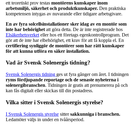
ett teoretiskt prov testas
montörens kunskaper inom
arbetsmiljö, säkerhet och produktkunskaper.
Den praktiska
kompetensen intygas av nuvarande eller tidigare arbetsgivare.
En av fyra solcellsinstallationer sker idag av en montör som
inte har behörighet
att göra detta. De är inte registrerade hos
Elsäkerhetsverket
eller hos ett företags egenkontrollprogram. Det
gör att de inte har elbehörighet, ett krav för att få koppla el. En
certifiering synliggör de montörer som har rätt kunskaper
för att kunna utföra en säker installation.
Vad är Svensk Solenergis tidning?
Svensk Solenergis tidning
ges ut fyra gånger om året. I tidningen
ryms fördjupande reportage och de senaste nyheterna i
solenergibranschen
. Tidningen är gratis att prenumerera på och
kan fås digitalt eller skickas till din postadress.
Vilka sitter i Svensk Solenergis styrelse?
I Svensk Solenergis styrelse
sitter
sakkunniga i branschen.
Ledamöter väljs in under en tvåårsperiod.