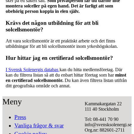
sker på ett säkert sätt.
Som privatperson får du därför inte
montera solceller på egen hand. Det är farligt att som
obehörig person koppla in elen själv.
Krävs det någon utbildning för att bli
solcellsmontör?
Att vara solcellsmontör är ett praktiskt arbete och det finns
utbildningar för att bli solcellsmontör inom yrkeshögskolan.
Hur hittar jag en certifierad solcellsmontör?
I Svensk Solenergis databas
kan du hitta medlemsföretag. Där
kan du filtrera listan så att du enbart hittar företag som har
minst
en certifierad solcellsmontör.
Du kan även filtrera listan utifrån
ditt geografiska område och annat.
Meny
Kammakargatan 22
111 40 Stockholm
Press
Tel: 08-441 70 90
info@svensksolenergi.se
Vanliga frågor & svar
Org.nr: 882601-2711
Cookie policy