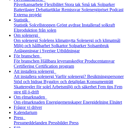
Påverkansarbete
Flexibilitet
Stora tak
Små tak
Solparker
Batterilager
Debattartiklar
Remissvar
Solenergipriset
Podcast
Externa projekt
Statistik
Statistik
Solcellstoppen
Grönt avdrag
Installerad solkraft
Elproduktion från solen
Om solenergi
Om solenergi
Solelens klimatnytta
Solenergi och klimatmål
Miljö och hållbarhet
Solkartor
Solparker
Solsambruk
Anläggningar i Sverige
Utbildningar
För branschen
För branschen
Hållbara leveranskedjor
Producentansvar
Certifiering
Certification program
Att installera solenergi
Att installera solenergi
Varför solenergi?
Besiktningspersoner
Stöd och bidrag
Bygglov och detaljplan
Konsumenträtt
Skatteregler för solel
Arbetsmiljö och säkerhet
Fem tips
Fem
steg till ö-drift
Om elmarknaden
Om elmarknaden
Energigemenskaper
Energidelning
Elnätet
Frågor vi driver
Kalendarium
Press
Pressmeddelanden
Pressbilder
Press
Sök