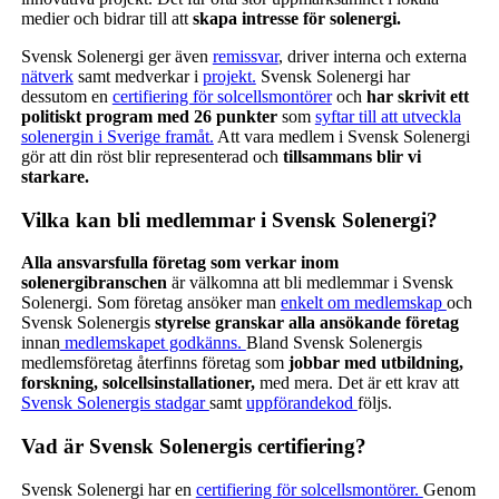
medier och bidrar till att
skapa intresse för solenergi.
Svensk Solenergi ger även
remissvar
, driver interna och externa
nätverk
samt medverkar i
projekt.
Svensk Solenergi har
dessutom en
certifiering för solcellsmontörer
och
har skrivit ett
politiskt program med 26 punkter
som
syftar till att utveckla
solenergin i Sverige framåt.
Att vara medlem i Svensk Solenergi
gör att din röst blir representerad och
tillsammans blir vi
starkare.
Vilka kan bli medlemmar i Svensk Solenergi?
Alla ansvarsfulla företag
som verkar inom
solenergibranschen
är välkomna att bli medlemmar i Svensk
Solenergi. Som företag ansöker man
enkelt om medlemskap
och
Svensk Solenergis
styrelse granskar alla ansökande företag
innan
medlemskapet godkänns.
Bland Svensk Solenergis
medlemsföretag återfinns företag som
jobbar med utbildning,
forskning, solcellsinstallationer,
med mera. Det är ett krav att
Svensk Solenergis stadgar
samt
uppförandekod
följs.
Vad är Svensk Solenergis certifiering?
Svensk Solenergi har en
certifiering för solcellsmontörer.
Genom