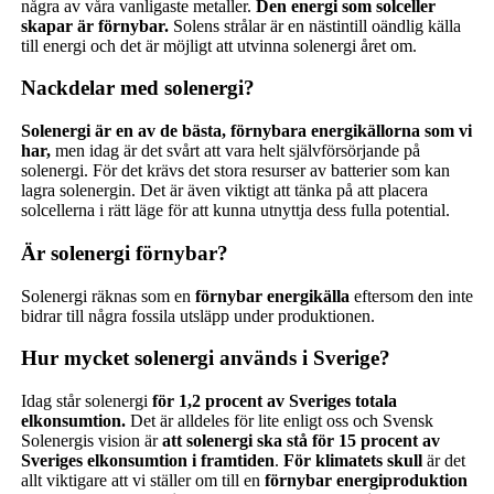
några av våra vanligaste metaller.
Den energi som solceller
skapar är förnybar.
Solens strålar är en nästintill oändlig källa
till energi och det är möjligt att utvinna solenergi året om.
Nackdelar med solenergi?
Solenergi är en av de bästa, förnybara energikällorna som vi
har,
men idag är det svårt att vara helt självförsörjande på
solenergi. För det krävs det stora resurser av batterier som kan
lagra solenergin. Det är även viktigt att tänka på att placera
solcellerna i rätt läge för att kunna utnyttja dess fulla potential.
Är solenergi förnybar?
Solenergi räknas som en
förnybar energikälla
eftersom den inte
bidrar till några fossila utsläpp under produktionen.
Hur mycket solenergi används i Sverige?
Idag står solenergi
f
ör 1,2 procent av Sveriges totala
elkonsumtion.
Det är alldeles för lite enligt oss och Svensk
Solenergis vision är
att solenergi ska stå för 15 procent av
Sveriges elkonsumtion i framtiden
.
För klimatets skull
är det
allt viktigare att vi ställer om till en
förnybar energiproduktion