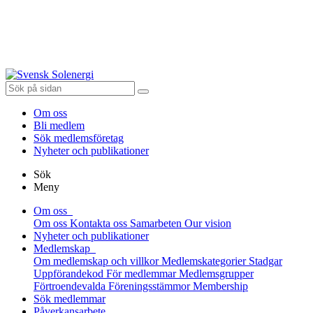
Om oss
Bli medlem
Sök medlemsföretag
Nyheter och publikationer
Sök
Meny
Om oss
Om oss
Kontakta oss
Samarbeten
Our vision
Nyheter och publikationer
Medlemskap
Om medlemskap och villkor
Medlemskategorier
Stadgar
Uppförandekod
För medlemmar
Medlemsgrupper
Förtroendevalda
Föreningsstämmor
Membership
Sök medlemmar
Påverkansarbete