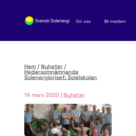
Om oss
Bli medlem
Sök medlemsföretag
Nyheter och publikationer
Hem
/
Nyheter
/
Hedersomnämnande
Solenergipriset: Solelskolan
14 mars 2022 |
Nyheter