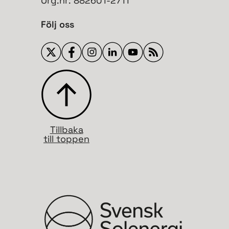
Org.nr: 882601-2711
Följ oss
Tillbaka
till toppen