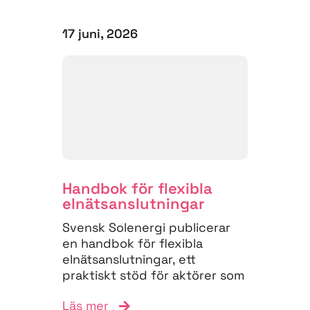
17 juni, 2026
Handbok för flexibla
elnäts­anslutningar
Svensk Solenergi publicerar
en handbok för flexibla
elnätsanslutningar, ett
praktiskt stöd för aktörer som
vill navigera
Läs mer
anslutningsprocessen och