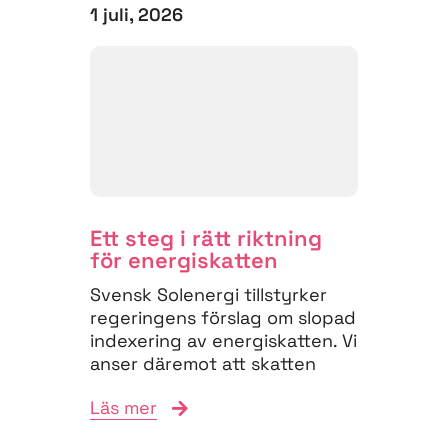
1 juli, 2026
Ett steg i rätt riktning
för energiskatten
Svensk Solenergi tillstyrker
regeringens förslag om slopad
indexering av energiskatten. Vi
anser däremot att skatten
måste struktureras om för
Läs mer
att...