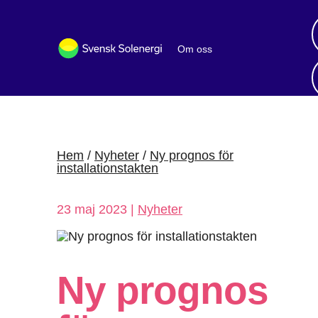
Om oss
Bli medlem
Sök medlemsföretag
Nyheter och publikationer
Hem
/
Nyheter
/
Ny prognos för
installations­takten
23 maj 2023 |
Nyheter
Ny prognos