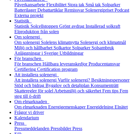
Påverkansarbete
Flexibilitet
Stora tak
Små tak
Solparker
Batterilager
Debattartiklar
Remissvar
Solenergipriset
Podcast
Externa projekt
Statistik
Statistik
Solcellstoppen
Grönt avdrag
Installerad solkraft
Elproduktion från solen
Om solenergi
Om solenergi
Solelens klimatnytta
Solenergi och klimatmål
Miljö och hållbarhet
Solkartor
Solparker
Solsambruk
Anläggningar i Sverige
Utbildningar
För branschen
För branschen
Hållbara leveranskedjor
Producentansvar
Certifiering
Certification program
Att installera solenergi
Att installera solenergi
Varför solenergi?
Besiktningspersoner
Stöd och bidrag
Bygglov och detaljplan
Konsumenträtt
Skatteregler för solel
Arbetsmiljö och säkerhet
Fem tips
Fem
steg till ö-drift
Om elmarknaden
Om elmarknaden
Energigemenskaper
Energidelning
Elnätet
Frågor vi driver
Kalendarium
Press
Pressmeddelanden
Pressbilder
Press
Sök