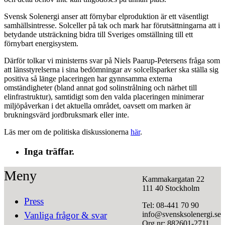
Svensk Solenergi anser att förnybar elproduktion är ett väsentligt
samhällsintresse. Solceller på tak och mark har förutsättningarna att i
betydande utsträckning bidra till Sveriges omställning till ett
förnybart energisystem.
Därför tolkar vi ministerns svar på Niels Paarup-Petersens fråga som
att länsstyrelserna i sina bedömningar av solcellsparker ska ställa sig
positiva så länge placeringen har gynnsamma externa
omständigheter (bland annat god solinstrålning och närhet till
elinfrastruktur), samtidigt som den valda placeringen minimerar
miljöpåverkan i det aktuella området, oavsett om marken är
brukningsvärd jordbruksmark eller inte.
Läs mer om de politiska diskussionerna
här
.
Inga träffar.
Meny
Kammakargatan 22
111 40 Stockholm
Press
Tel: 08-441 70 90
info@svensksolenergi.se
Vanliga frågor & svar
Org.nr: 882601-2711