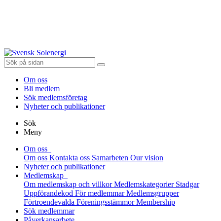
Om oss
Bli medlem
Sök medlemsföretag
Nyheter och publikationer
Sök
Meny
Om oss
Om oss
Kontakta oss
Samarbeten
Our vision
Nyheter och publikationer
Medlemskap
Om medlemskap och villkor
Medlemskategorier
Stadgar
Uppförandekod
För medlemmar
Medlemsgrupper
Förtroendevalda
Föreningsstämmor
Membership
Sök medlemmar
Påverkansarbete