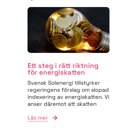
Ett steg i rätt riktning
för energiskatten
Svensk Solenergi tillstyrker
regeringens förslag om slopad
indexering av energiskatten. Vi
anser däremot att skatten
måste struktureras om för
Läs mer
att...