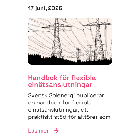
17 juni, 2026
Handbok för flexibla
elnäts­anslutningar
Svensk Solenergi publicerar
en handbok för flexibla
elnätsanslutningar, ett
praktiskt stöd för aktörer som
vill navigera
Läs mer
anslutningsprocessen och
bidra till...