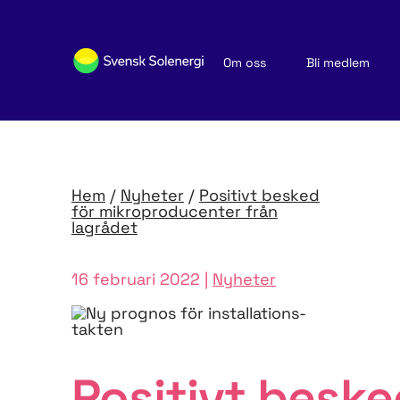
Om oss
Bli medlem
Sök medlemsföretag
Nyheter och publikationer
Hem
/
Nyheter
/
Positivt besked
för mikroproducenter från
lagrådet
16 februari 2022 |
Nyheter
Positivt beske