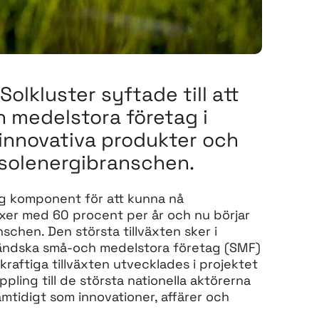
olkluster syftade till att
h medelstora företag i
innovativa produkter och
 solenergibranschen.
tig komponent för att kunna nå
xer med 60 procent per år och nu börjar
nschen. Den största tillväxten sker i
ländska små-och medelstora företag (SMF)
raftiga tillväxten utvecklades i projektet
pling till de största nationella aktörerna
tidigt som innovationer, affärer och