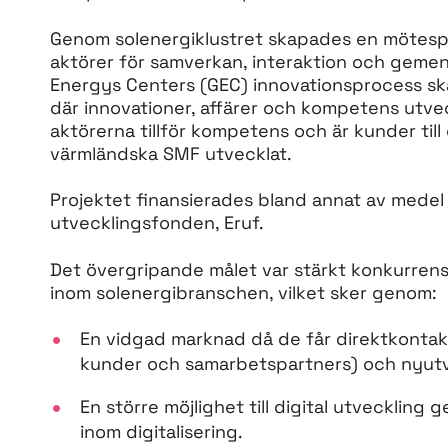
Genom solenergiklustret skapades en mötespl
aktörer för samverkan, interaktion och geme
Energys Centers (GEC) innovationsprocess sk
där innovationer, affärer och kompetens utvec
aktörerna tillför kompetens och är kunder til
värmländska SMF utvecklat.
Projektet finansierades bland annat av medel
utvecklingsfonden, Eruf.
Det övergripande målet var stärkt konkurren
inom solenergibranschen, vilket sker genom:
En vidgad marknad då de får direktkontakt
kunder och samarbetspartners) och nyutv
En större möjlighet till digital utveckli
inom digitalisering.