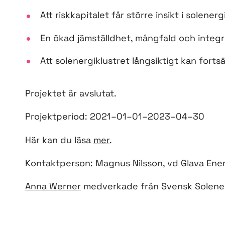
Att riskkapitalet får större insikt i solen
En ökad jämställdhet, mångfald och integr
Att solenergiklustret långsiktigt kan fort
Projektet är avslutat.
Projektperiod: 2021–01–01–2023–04–30
Här kan du läsa
mer
.
Kontaktperson:
Magnus Nilsson
, vd Glava Ene
Anna Werner
medverkade från Svensk Solener