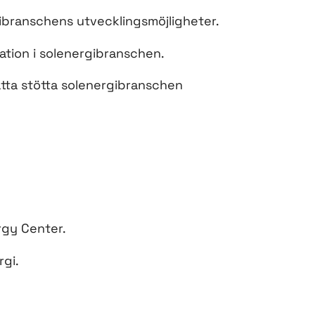
ergibranschens utvecklingsmöjligheter.
ation i solenergibranschen.
sätta stötta solenergibranschen
rgy Center.
gi.