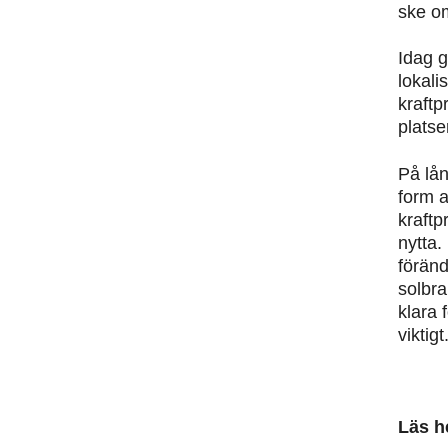
ske om
Idag g
lokali
kraft
platse
På lån
form a
kraftp
nytta.
föränd
solbra
klara 
viktigt
Läs h