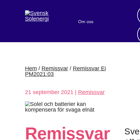
Om oss
Bli medlem
Sök medlemsföretag
Nyheter och publikationer
Hem
/
Remissvar
/
Remissvar Ei
PM2021:03
21 september 2021 |
Remissvar
Remissvar
Sve