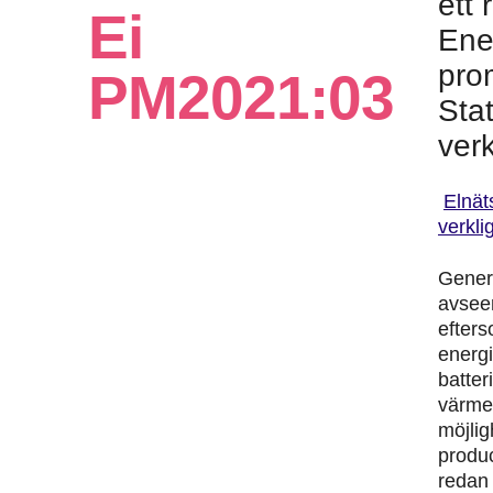
ett
Ei
Ene
pro
PM2021:03
Stat
verk
Elnät
verkli
Genere
avseen
efters
energi
batter
värme
möjlig
produc
redan 