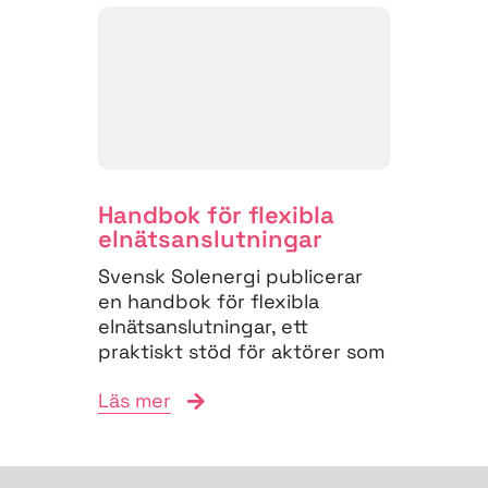
Handbok för flexibla
elnäts­anslutningar
Svensk Solenergi publicerar
en handbok för flexibla
elnätsanslutningar, ett
praktiskt stöd för aktörer som
vill navigera
Läs mer
anslutningsprocessen och
bidra till...