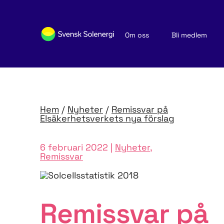
Om oss
Bli medlem
Sök medlemsföretag
Nyheter och publikationer
Hem
/
Nyheter
/
Remissvar på
Elsäkerhetsverkets nya förslag
6 februari 2022 |
Nyheter
,
Remissvar
Remissvar på