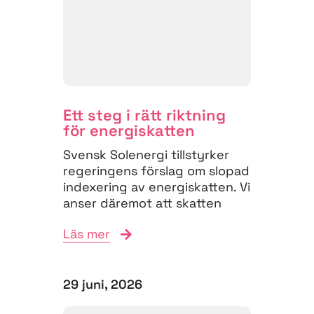
Ett steg i rätt riktning
för energiskatten
Svensk Solenergi tillstyrker
regeringens förslag om slopad
indexering av energiskatten. Vi
anser däremot att skatten
måste struktureras om för
Läs mer
att...
29 juni, 2026