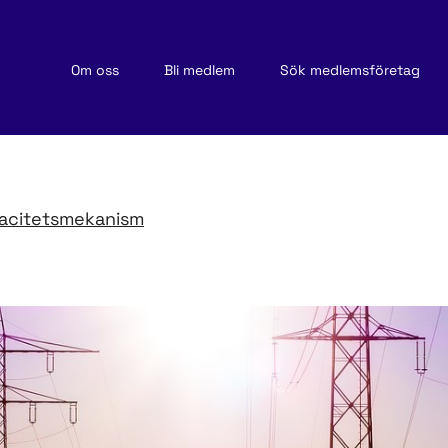
Om oss
Bli medlem
Sök medlemsföretag
acitets­mekanism