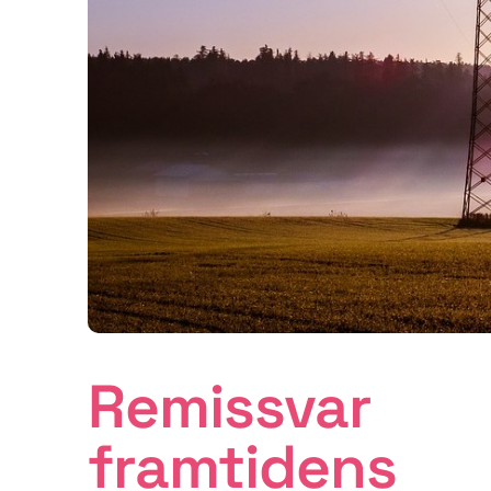
Remissvar
framtidens