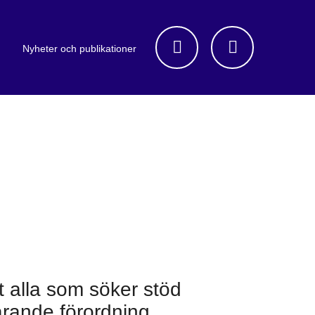
Nyheter och publikationer
t alla som söker stöd
uvarande förordning