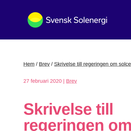
Hem
/
Brev
/
Skrivelse till regeringen om solce
27 februari 2020 |
Brev
Skrivelse till
regeringen o