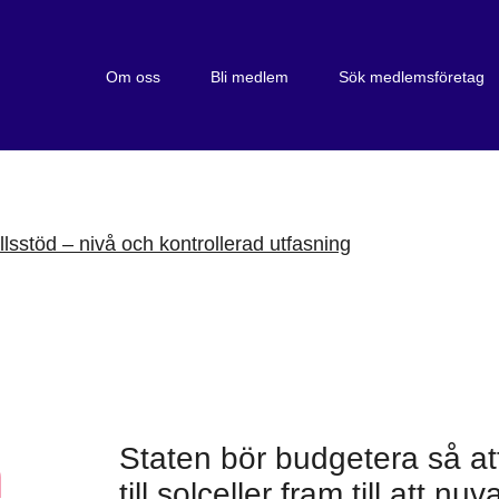
Om oss
Bli medlem
Sök medlemsföretag
llsstöd – nivå och kontrollerad utfasning
Staten bör budgetera så at
m
till solceller fram till att n