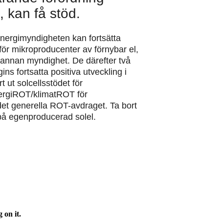
 kan få stöd.
nergimyndigheten kan fortsätta
ör mikroproducenter av förnybar el,
 annan myndighet. De därefter två
ins fortsatta positiva utveckling i
t ut solcellsstödet för
nergiROT/klimatROT för
t det generella ROT-avdraget. Ta bort
på egenproducerad solel.