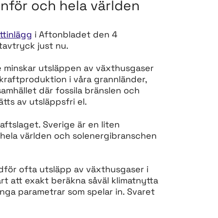
inför och hela världen
ttinlägg
i Aftonbladet den 4
tavtryck just nu.
ge minskar utsläppen av växthusgaser
kraftproduktion i våra grannländer,
 samhället där fossila bränslen och
tts av utsläppsfri el.
ftslaget. Sverige är en liten
ela världen och solenergibranschen
för ofta utsläpp av växthusgaser i
årt att exakt beräkna såväl klimatnytta
ånga parametrar som spelar in. Svaret