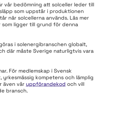
 vår bedömning att solceller leder till
utsläpp som uppstår i produktionen
år när solcellerna används. Läs mer
som ligger till grund för denna
göras i solenergibranschen globalt,
och där måste Sverige naturligtvis vara
mmar. För medlemskap i Svensk
tet, yrkesmässig kompetens och lämplig
er även vår
uppförandekod
och vill
de bransch.