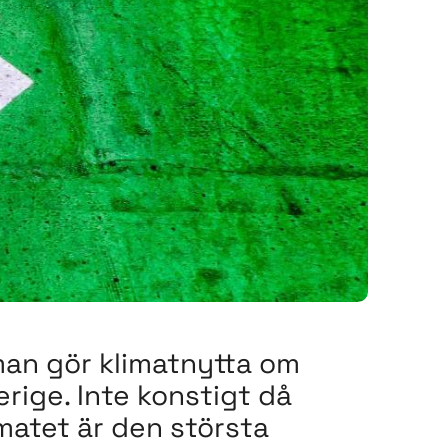
 man gör klimatnytta om
erige. Inte konstigt då
imatet är den största