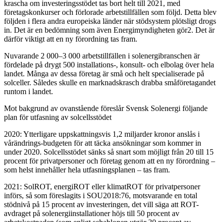
krascha om investeringsstödet tas bort helt till 2021, med
företagskonkurser och förlorade arbetstillfällen som följd. Detta blev
följden i flera andra europeiska länder när stödsystem plötsligt drogs
in. Det är en bedömning som även Energimyndigheten gör2. Det är
därför viktigt att en ny förordning tas fram.
Nuvarande 2 000–3 000 arbetstillfällen i solenergibranschen är
fördelade på drygt 500 installations-, konsult- och elbolag över hela
landet. Många av dessa företag är små och helt specialiserade på
solceller. Således skulle en marknadskrasch drabba småföretagandet
runtom i landet.
Mot bakgrund av ovanstående föreslår Svensk Solenergi följande
plan för utfasning av solcellsstödet
2020: Ytterligare uppskattningsvis 1,2 miljarder kronor anslås i
vårändrings-budgeten för att täcka ansökningar som kommer in
under 2020. Solcellsstödet sänks så snart som möjligt från 20 till 15
procent för privatpersoner och företag genom att en ny förordning –
som helst innehåller hela utfasningsplanen – tas fram.
2021: SolROT, energiROT eller klimatROT för privatpersoner
införs, så som föreslagits i SOU2018:76, motsvarande en total
stödnivå på 15 procent av investeringen, det vill säga att ROT-
avdraget på solenergiinstallationer höjs till 50 procent av