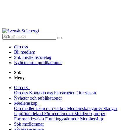
Om oss
Bli medlem
Sök medlemsföretag
Nyheter och publikationer
Sök
Meny
Om oss
Om oss
Kontakta oss
Samarbeten
Our vision
Nyheter och publikationer
Medlemskap
Om medlemskap och villkor
Medlemskategorier
Stadgar
Uppförandekod
För medlemmar
Medlemsgrupper
Förtroendevalda
Föreningsstämmor
Membership
Sök medlemmar
Påverkansarbete