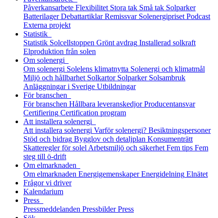
Påverkansarbete
Flexibilitet
Stora tak
Små tak
Solparker
Batterilager
Debattartiklar
Remissvar
Solenergipriset
Podcast
Externa projekt
Statistik
Statistik
Solcellstoppen
Grönt avdrag
Installerad solkraft
Elproduktion från solen
Om solenergi
Om solenergi
Solelens klimatnytta
Solenergi och klimatmål
Miljö och hållbarhet
Solkartor
Solparker
Solsambruk
Anläggningar i Sverige
Utbildningar
För branschen
För branschen
Hållbara leveranskedjor
Producentansvar
Certifiering
Certification program
Att installera solenergi
Att installera solenergi
Varför solenergi?
Besiktningspersoner
Stöd och bidrag
Bygglov och detaljplan
Konsumenträtt
Skatteregler för solel
Arbetsmiljö och säkerhet
Fem tips
Fem
steg till ö-drift
Om elmarknaden
Om elmarknaden
Energigemenskaper
Energidelning
Elnätet
Frågor vi driver
Kalendarium
Press
Pressmeddelanden
Pressbilder
Press
Sök