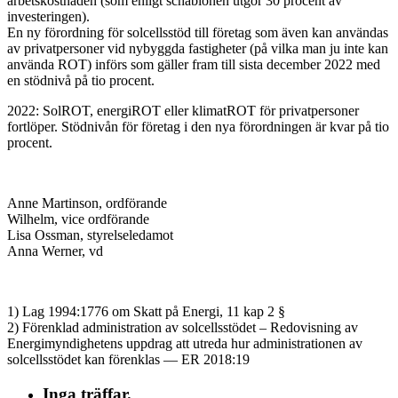
arbetskostnaden (som enligt schablonen utgör 30 procent av
investeringen).
En ny förordning för solcellsstöd till företag som även kan användas
av privatpersoner vid nybyggda fastigheter (på vilka man ju inte kan
använda ROT) införs som gäller fram till sista december 2022 med
en stödnivå på tio procent.
2022: SolROT, energiROT eller klimatROT för privatpersoner
fortlöper. Stödnivån för företag i den nya förordningen är kvar på tio
procent.
Anne Martinson, ordförande
Wilhelm, vice ordförande
Lisa Ossman, styrelseledamot
Anna Werner, vd
1) Lag 1994:1776 om Skatt på Energi, 11 kap 2 §
2) Förenklad administration av solcellsstödet – Redovisning av
Energimyndighetens uppdrag att utreda hur administrationen av
solcellsstödet kan förenklas — ER 2018:19
Inga träffar.