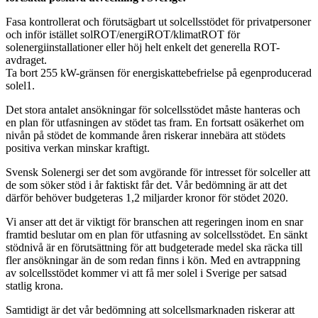
Fasa kontrollerat och förutsägbart ut solcellsstödet för privatpersoner
och inför istället solROT/energiROT/klimatROT för
solenergiinstallationer eller höj helt enkelt det generella ROT-
avdraget.
Ta bort 255 kW-gränsen för energiskattebefrielse på egenproducerad
solel1.
Det stora antalet ansökningar för solcellsstödet måste hanteras och
en plan för utfasningen av stödet tas fram. En fortsatt osäkerhet om
nivån på stödet de kommande åren riskerar innebära att stödets
positiva verkan minskar kraftigt.
Svensk Solenergi ser det som avgörande för intresset för solceller att
de som söker stöd i år faktiskt får det. Vår bedömning är att det
därför behöver budgeteras 1,2 miljarder kronor för stödet 2020.
Vi anser att det är viktigt för branschen att regeringen inom en snar
framtid beslutar om en plan för utfasning av solcellsstödet. En sänkt
stödnivå är en förutsättning för att budgeterade medel ska räcka till
fler ansökningar än de som redan finns i kön. Med en avtrappning
av solcellsstödet kommer vi att få mer solel i Sverige per satsad
statlig krona.
Samtidigt är det vår bedömning att solcellsmarknaden riskerar att