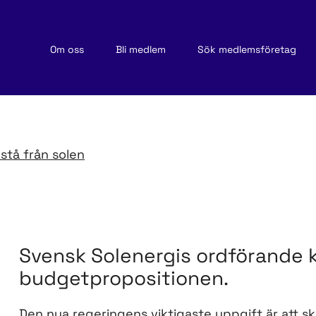
Om oss
Bli medlem
Sök medlemsföretag
vstå från solen
Svensk Solenergis ordförande
budgetpropositionen.
Den nya regeringens viktigaste uppgift är att sk