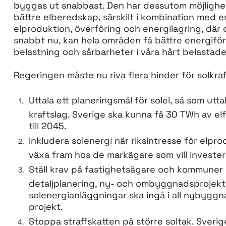
byggas ut snabbast. Den har dessutom möjlighet 
bättre elberedskap, särskilt i kombination med 
elproduktion, överföring och energilagring, där
snabbt nu, kan hela områden få bättre energifö
belastning och sårbarheter i våra hårt belastade 
Regeringen måste nu riva flera hinder för solkra
Uttala ett planeringsmål för solel, så som utt
kraftslag. Sverige ska kunna få 30 TWh av elf
till 2045.
Inkludera solenergi när riksintresse för elprod
växa fram hos de markägare som vill invester
Ställ krav på fastighetsägare och kommuner 
detaljplanering, ny- och ombyggnadsprojekt.
solenergianläggningar ska ingå i all nybyggna
projekt.
Stoppa straffskatten på större soltak. Sverige