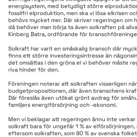
energisystem, med betydligt större elproduktion
fossilfri elproduktion, men ska vi lösa elkrisen 
behövs mycket mer. Där skriver regeringen om h
då behöver man börja ta även solkraften på allva
Kinberg Batra, ordförande för branschföreninge
Solkraft har varit en småskalig bransch där myck
finns ett större investeringsintresse än någonsi
det omsättas i den gröna el vi behöver måste re
riva hinder för den.
Föreningen noterar att solkraften visserligen n
budgetpropositionen, där även branschens kraf
Där föreslås även utökat grönt avdrag för småhus
familjers energiförsörjning och -ekonomi.
Men vi beklagar att regeringen ännu inte verkar s
solkraft bara för ungefär 1 % av elförsörjningen,
eftersom solkraften, som 80 % av svenska folket 