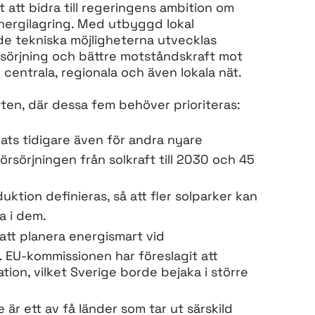
att bidra till regeringens ambition om
energilagring. Med utbyggd lokal
 de tekniska möjligheterna utvecklas
rsörjning och bättre motståndskraft mot
centrala, regionala och även lokala nät.
ften, där dessa fem behöver prioriteras:
alats tidigare även för andra nyare
örsörjningen från solkraft till 2030 och 45
uktion definieras, så att fler solparker kan
a i dem.
att planera energismart vid
 EU-kommissionen har föreslagit att
tion, vilket Sverige borde bejaka i större
 är ett av få länder som tar ut särskild