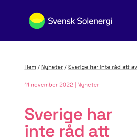
Hem
/
Nyheter
/
Sverige har inte råd att a
11 november 2022 |
Nyheter
Sverige har
inte råd att