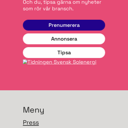
Och du, tipsa gärna om nyheter
som rör vår bransch.
Prenumerera
Annonsera
Tipsa
Meny
Press