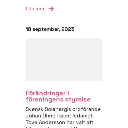
Elmia Solar gästade Anna
Läs mer
Werner
Energistrategipodden...
18 september, 2023
Förändringar i
föreningens styrelse
Svensk Solenergis ordförande
Johan Öhnell samt ledamot
Tove Andersson har valt att