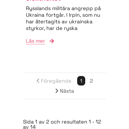
Rysslands militära angrepp på
Ukraina fortgår. I Irpin, som nu
har återtagits av ukrainska
styrkor, har de ryska
trupperna mördat...
Läs mer
Föregående
1
2
Nästa
Sida 1 av 2 och resultaten 1 - 12
av 14