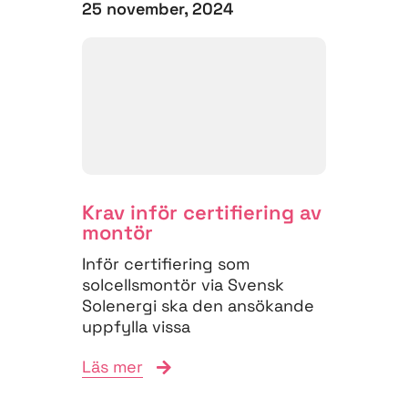
25 november, 2024
Krav inför certifiering av
montör
Inför certifiering som
solcellsmontör via Svensk
Solenergi ska den ansökande
uppfylla vissa
förkunskapskrav. Kraven
Läs mer
säkerställer att den ansökande
har både...