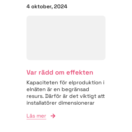
4 oktober, 2024
Var rädd om effekten
Kapaciteten för elproduktion i
elnäten är en begränsad
resurs. Därför är det viktigt att
installatörer dimensionerar
anläggningarna väl och
Läs mer
föranmäler...