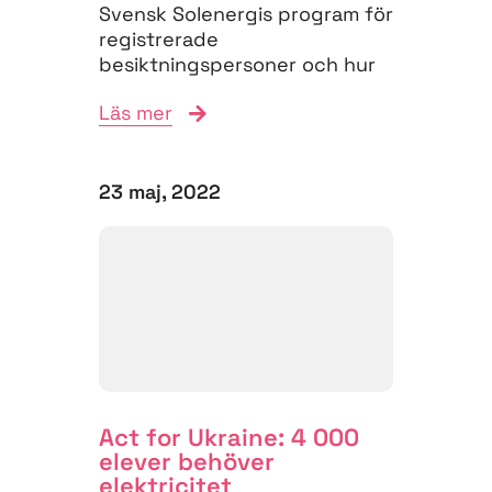
Svensk Solenergis program för
registrerade
besiktningspersoner och hur
man ansöker om registrering.
Läs mer
Dokument redogör för de
krav...
23 maj, 2022
Act for Ukraine: 4 000
elever behöver
elektricitet