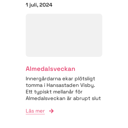
1 juli, 2024
Almedalsveckan
Innergårdarna ekar plötsligt
tomma i Hansastaden Visby.
Ett typiskt mellanår för
Almedalsveckan är abrupt slut
när Sveriges politiska
Läs mer
toppskikt går...