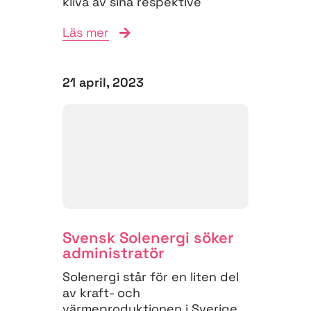
kliva av sina respektive
styrelseuppdrag. Styrelsen
Läs mer
förstärks tillfälligt...
21 april, 2023
Svensk Solenergi söker
administratör
Solenergi står för en liten del
av kraft- och
värmeproduktionen i Sverige,