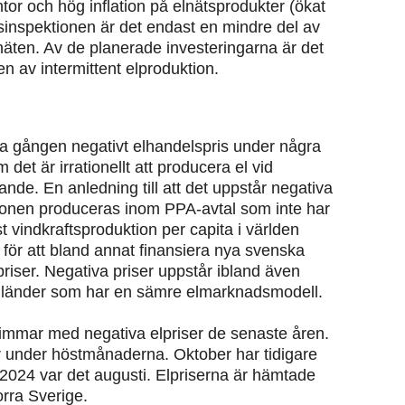
tor och hög inflation på elnätsprodukter (ökat
sinspektionen är det endast en mindre del av
näten. Av de planerade investeringarna är det
n av intermittent elproduktion.
rsta gången negativt elhandelspris under några
det är irrationellt att producera el vid
kande
. En anledning till att det uppstår negativa
ktionen produceras inom PPA-avtal som inte har
 vindkraftsproduktion per capita i världen
ör att bland annat finansiera nya svenska
priser. Negativa priser uppstår ibland även
a länder som har en sämre elmarknadsmodell.
timmar med negativa elpriser de senaste åren.
er under höstmånaderna. Oktober har tidigare
2024 var det augusti. Elpriserna är hämtade
orra Sverige.