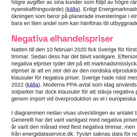
högre avgifter av sina kunder som följd av högre rän
nyanskaffningsvärde
) (
källa
). Enligt Energimarknad
ökningen som beror på planerade investeringar i el
bara en liten andel som kan hänföras till utbyggnade
Negativa elhandelspriser
Natten till den 10 februari 2020 fick Sverige för fö
timmar. Sedan dess har det blivit vanligare. Eftersom 
negativa elpriser tyder det på
ett marknadsmisslyc
elpriser är att en stor del av den nordiska elprodu
klausuler för negativa priser.
Sverige hade näst mest
2022
(
källa
). Moderna PPA-avtal som idag används f
solparker har dock klausuler för att stävja negativa 
genom import vid överproduktion av el i europeisk
I diagrammen nedan visas utvecklingen av antalet 
Generellt har det varit vanligast med negativa pris
år varit den månad med flest negativa timmar, men 
från energidataservice.dk. Tyvärr saknas data för n