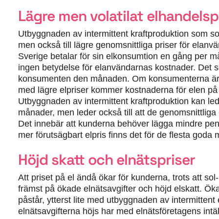
Lägre men volatilat elhandelsp
Utbyggnaden av intermittent kraftproduktion som sol- 
men också till lägre genomsnittliga priser för elanv
Sverige betalar för sin elkonsumtion en gång per må
ingen betydelse för elanvändarnas kostnader. Det som
konsumenten den månaden. Om konsumenterna är flex
med lägre elpriser kommer kostnaderna för elen på
Utbyggnaden av intermittent kraftproduktion kan leda 
månader, men leder också till att de genomsnittliga e
Det innebär att kunderna behöver lägga mindre peng
mer förutsägbart elpris finns det för de flesta goda möj
Höjd skatt och elnätspriser
Att priset på el ändå ökar för kunderna, trots att sol
främst på ökade elnätsavgifter och höjd elskatt. Öka
påstår, ytterst lite med utbyggnaden av intermittent 
elnätsavgifterna höjs har med elnätsföretagens intäkt