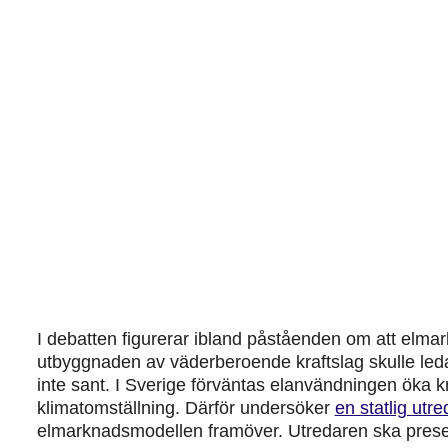
I debatten figurerar ibland påståenden om att elma
utbyggnaden av väderberoende kraftslag skulle leda 
inte sant. I Sverige förväntas elanvändningen öka kr
klimatomställning. Därför undersöker
en statlig utr
elmarknadsmodellen framöver. Utredaren ska present