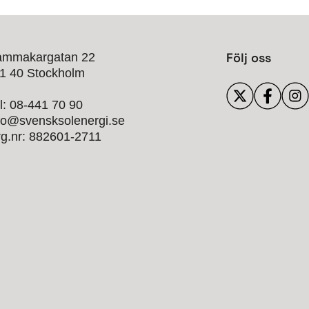
Följ oss
ammakargatan 22
1 40 Stockholm
l: 08-441 70 90
fo@svensksolenergi.se
g.nr: 882601-2711