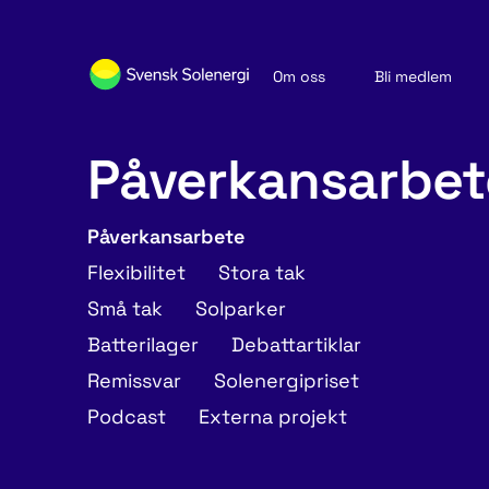
Om oss
Bli medlem
Sök medlemsföretag
Nyheter och publikationer
Påverkansarbet
Påverkansarbete
Flexibilitet
Stora tak
Små tak
Solparker
Batterilager
Debattartiklar
Remissvar
Solenergipriset
Podcast
Externa projekt