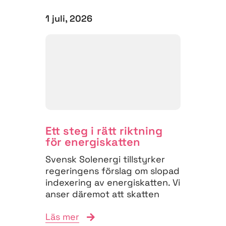
1 juli, 2026
Ett steg i rätt riktning
för energiskatten
Svensk Solenergi tillstyrker
regeringens förslag om slopad
indexering av energiskatten. Vi
anser däremot att skatten
måste struktureras om för
Läs mer
att...