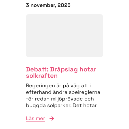
3 november, 2025
Debatt: Dråpslag hotar
solkraften
Regeringen är på väg att i
efterhand ändra spelreglerna
för redan miljö­prövade och
byggda solparker. Det hotar
investeringar, elektrifiering
Läs mer
och...