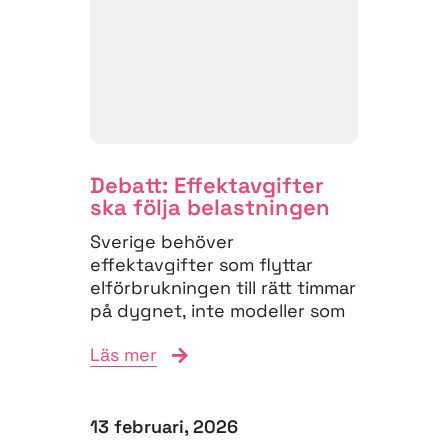
Debatt: Effektavgifter
ska följa belastningen
Sverige behöver
effektavgifter som flyttar
elförbrukningen till rätt timmar
på dygnet, inte modeller som
straffar hela månadens
Läs mer
elräkning utifrån enstaka...
13 februari, 2026