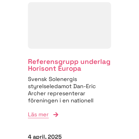
Referensgrupp underlag
Horisont Europa
Svensk Solenergis
styrelseledamot Dan-Eric
Archer representerar
föreningen i en nationell
referensgrupp för klimat,
Läs mer
energi och mobilitet i EU:s
ramprogram Horisont...
4 april, 2025