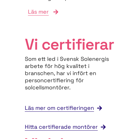
mark- och miljörätten. Vi ställer
Läs mer
oss övergripande positiva till
de...
Vi certifierar
Som ett led i Svensk Solenergis
arbete för hög kvalitet i
branschen, har vi infört en
personcertifiering för
solcellsmontörer.
Läs mer om certifieringen
Hitta certifierade montörer