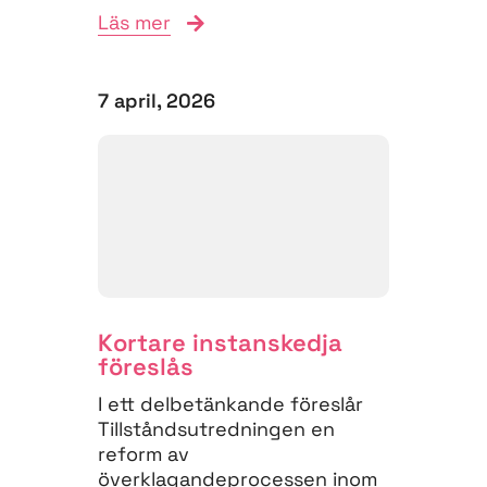
Läs mer
på flera viktiga punkter. I...
7 april, 2026
Kortare instanskedja
föreslås
I ett delbetänkande föreslår
Tillståndsutredningen en
reform av
överklagandeprocessen inom