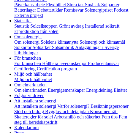
Påverkansarbete
Flexibilitet
Stora tak
Små tak
Solparker
Batterilager
Debattartiklar
Remissvar
Solenergipriset
Podcast
Externa projekt
Statistik
Statistik
Solcellstoppen
Grönt avdrag
Installerad solkraft
Elproduktion från solen
Om solenergi
Om solenergi
Solelens klimatnytta
Solenergi och klimatmål
Solkartor
Solparker
Solsambruk
Anläggningar i Sverige
Utbildningar
För branschen
För branschen
Hållbara leveranskedjor
Producentansvar
Certifiering
Certification program
Miljö och hållbarhet
Miljö och hållbarhet
Om elmarknaden
Om elmarknaden
Energigemenskaper
Energidelning
Elnätet
Frågor vi driver
Att installera solenergi
Att installera solenergi
Varför solenergi?
Besiktningspersoner
Stöd och bidrag
Bygglov och detaljplan
Konsumenträtt
Skatteregler för solel
Arbetsmiljö och säkerhet
Fem tips
Fem
steg till beredskaps­drift
Kalendarium
Press