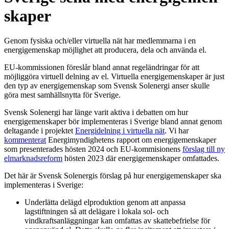
skaper
Genom fysiska och/eller virtuella nät har medlemmarna i en
energigemenskap möjlighet att producera, dela och använda el.
EU-kommissionen föreslår bland annat regeländringar för att
möjliggöra virtuell delning av el. Virtuella energigemenskaper är just
den typ av energigemenskap som Svensk Solenergi anser skulle
göra mest samhällsnytta för Sverige.
Svensk Solenergi har länge varit aktiva i debatten om hur
energigemenskaper bör implementeras i Sverige bland annat genom
deltagande i projektet
Energidelning i virtuella nät
. Vi har
kommenterat
Energimyndighetens rapport om energigemenskaper
som presenterades hösten 2024 och EU-kommisionens
förslag till ny
elmarknadsreform
hösten 2023 där energigemenskaper omfattades.
Det här är Svensk Solenergis förslag på hur energigemenskaper ska
implementeras i Sverige:
Underlätta delägd elproduktion genom att anpassa
lagstiftningen så att delägare i lokala sol- och
vindkraftsanläggningar kan omfattas av skattebefrielse för