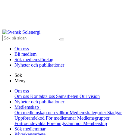
Om oss
Bli medlem
Sök medlemsföretag
Nyheter och publikationer
Sök
Meny
Om oss
Om oss
Kontakta oss
Samarbeten
Our vision
Nyheter och publikationer
Medlemskap
Om medlemskap och villkor
Medlemskategorier
Stadgar
Uppförandekod
För medlemmar
Medlemsgrupper
Förtroendevalda
Föreningsstämmor
Membership
Sök medlemmar
Påverkansarbete