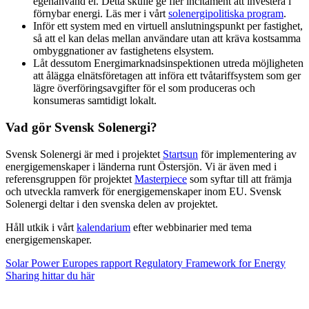
egenanvänd el. Detta skulle ge fler incitament att investera i
förnybar energi. Läs mer i vårt
solenergipolitiska program
.
Inför ett system med en virtuell anslutningspunkt per fastighet,
så att el kan delas mellan användare utan att kräva kostsamma
ombyggnationer av fastighetens elsystem.
Låt dessutom Energimarknadsinspektionen utreda möjligheten
att ålägga elnätsföretagen att införa ett tvåtariffsystem som ger
lägre överföringsavgifter för el som produceras och
konsumeras samtidigt lokalt.
Vad gör Svensk Solenergi?
Svensk Solenergi är med i projektet
Startsun
för implementering av
energigemenskaper i länderna runt Östersjön. Vi är även med i
referensgruppen för projektet
Masterpiece
som syftar till att främja
och utveckla ramverk för energigemenskaper inom EU. Svensk
Solenergi deltar i den svenska delen av projektet.
Håll utkik i vårt
kalendarium
efter webbinarier med tema
energigemenskaper.
Solar Power Europes rapport Regulatory Framework for Energy
Sharing hittar du här