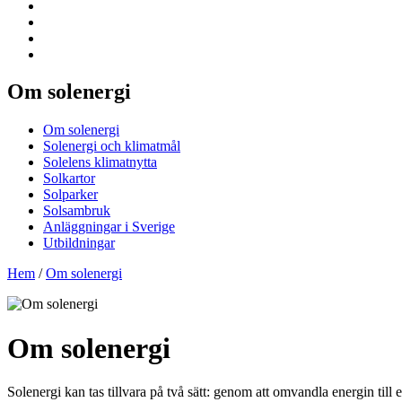
Om solenergi
Om solenergi
Solenergi och klimatmål
Solelens klimatnytta
Solkartor
Solparker
Solsambruk
Anläggningar i Sverige
Utbildningar
Hem
/
Om solenergi
Om solenergi
Solenergi kan tas tillvara på två sätt: genom att omvandla energin till ele