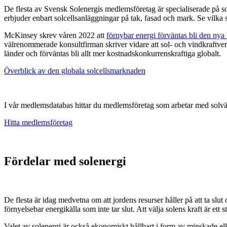
De flesta av Svensk Solenergis medlemsföretag är specialiserade på so
erbjuder enbart solcellsanläggningar på tak, fasad och mark. Se vilk
McKinsey skrev våren 2022 att
förnybar energi förväntas bli den nya 
välrenommerade konsultfirman skriver vidare att sol- och vindkraftverk 
länder och förväntas bli allt mer kostnadskonkurrenskraftiga globalt.
Överblick av den globala solcellsmarknaden
I vår medlemsdatabas hittar du medlemsföretag som arbetar med solvä
Hitta medlemsföretag
Fördelar med solenergi
De flesta är idag medvetna om att jordens resurser håller på att ta slut 
förnyelsebar energikälla som inte tar slut. Att välja solens kraft är ett 
Valet av solenergi är också ekonomiskt hållbart i form av minskade el