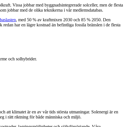
lkraft. Vissa jobbar med byggnadsintegrerade solceller, men de flesta
a som jobbar med de olika teknikerna i vår medlemsdatabas.
baslasten
, med 50 % av kraftmixen 2030 och 85 % 2050. Den
redan har en lägre kostnad än befintliga fossila bränslen i de flesta
rme och solhybrider.
och att klimatet är en av vår tids största utmaningar. Solenergi är en
steg i rätt riktning för både människa och miljö.
kostnader, lagringsmöjligheter och självförsörjande. Våra