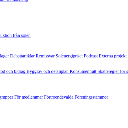
uktion från solen
ilager
Debattartiklar
Remissvar
Solenergipriset
Podcast
Externa projekt
töd och bidrag
Bygglov och detaljplan
Konsumenträtt
Skatteregler för s
grupper
För medlemmar
Förtroendevalda
Föreningsstämmor