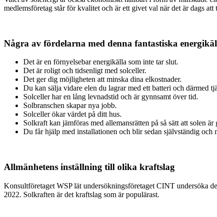
medlemsföretag står för kvalitet och är ett givet val när det är dags att 
Några av fördelarna med denna fantastiska energikäl
Det är en förnyelsebar energikälla som inte tar slut.
Det är roligt och tidsenligt med solceller.
Det ger dig möjligheten att minska dina elkostnader.
Du kan sälja vidare elen du lagrar med ett batteri och därmed tj
Solceller har en lång levnadstid och är gynnsamt över tid.
Solbranschen skapar nya jobb.
Solceller ökar värdet på ditt hus.
Solkraft kan jämföras med allemansrätten på så sätt att solen är g
Du får hjälp med installationen och blir sedan självständig oc
Allmänhetens inställning till olika kraftslag
Konsultföretaget WSP lät undersökningsföretaget CINT undersöka den s
2022. Solkraften är det kraftslag som är populärast.