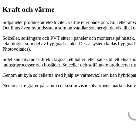
Kraft och värme
Solpaneler producerar elektricitet, värme eller både och. Solceller anv
Det finns även hybridsystem som omvandlar solenergin delvis till el 
Solceller, solfångare och PVT sitter i paneler och monteras på hustak, f
teknologier som del av byggnadsskalet. Dessa system kallas byggnadsi
Photovoltaics).
Solel kan användas direkt, lagras i ett batteri eller säljas till ett eln
industriprocesser och bostäder. Solceller och solfångare producerar 
Genom att kyla solcellerna med hjälp av värmeväxlaren kan hybridpan
Nedan är tre grafer på samma data som visar solvärmens marknadsutve