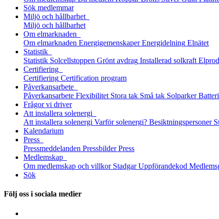
Sök medlemmar
Miljö och hållbarhet
Miljö och hållbarhet
Om elmarknaden
Om elmarknaden
Energigemenskaper
Energidelning
Elnätet
Statistik
Statistik
Solcellstoppen
Grönt avdrag
Installerad solkraft
Elprod
Certifiering
Certifiering
Certification program
Påverkansarbete
Påverkansarbete
Flexibilitet
Stora tak
Små tak
Solparker
Batter
Frågor vi driver
Att installera solenergi
Att installera solenergi
Varför solenergi?
Besiktningspersoner
S
Kalendarium
Press
Pressmeddelanden
Pressbilder
Press
Medlemskap
Om medlemskap och villkor
Stadgar
Uppförandekod
Medlems
Sök
Följ oss i sociala medier