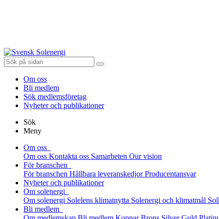
Om oss
Bli medlem
Sök medlemsföretag
Nyheter och publikationer
Sök
Meny
Om oss
Om oss
Kontakta oss
Samarbeten
Our vision
För branschen
För branschen
Hållbara leveranskedjor
Producentansvar
Nyheter och publikationer
Om solenergi
Om solenergi
Solelens klimatnytta
Solenergi och klimatmål
Sol
Bli medlem
Om medlemskap
Bli medlem
Koppar
Brons
Silver
Guld
Plati