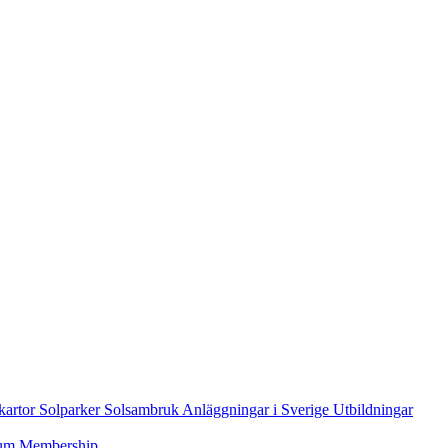
kartor
Solparker
Solsambruk
Anläggningar i Sverige
Utbildningar
num
Membership