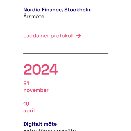
Nordic Finance, Stockholm
Årsmöte
Ladda ner protokoll
2024
21
november
10
april
Digitalt möte
Extra föreningsmöte