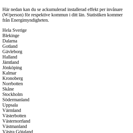
Här nedan kan du se ackumulerad installerad effekt per invånare
(W/person) för respektive kommun i ditt län. Statistiken kommer
från Energimyndigheten.
Hela Sverige
Blekinge
Dalarna
Gotland
Gävleborg
Halland
Jämtland
Jönköping
Kalmar
Kronoberg
Norrbotten
Skåne
Stockholm
Södermanland
Uppsala
Värmland
Västerbotten
Västernorrland
Västmanland
Västra Götaland