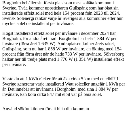
Borgholm behåller sin första plats som mest soltäta kommun i
Sverige. Tvåa kommer uppstickaren Gullspång som har ökat sin
installerade effekt solel med hela 154 procent från 2023 till 2024.
Svensk Solenergi rankar varje år Sveriges alla kommuner efter hur
mycket solel de installerat per invånare.
Högst installerad effekt solel per invånare i december 2024 har
Borgholm, för andra året i rad. Borgholm har hela 1 884 W per
invånare (förra året 1 635 W). Andraplatsen kniper årets raket,
Gullspång, som nu har 1 858 W per invånare, en ökning med 154
procent från förra året när de hade 733 W per invånare. Sölvesborg
halkar ner till tredje plats med 1 776 W (1 351 W) installerad effekt
per invånare.
Visste du att 1 kWh räcker för att åka cirka 5 km med en elbil? I
Sverige genererar varje installerad Watt solceller ungefär 1 kWh per
år. Det innebär att invånarna i Borgholm, med sina 1 884 W per
invånare, kan köra cirka 847 mil elbil var på bara solel.
Använd sökfunktionen för att hitta din kommun.