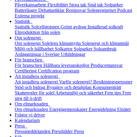
Påverkansarbete
Flexibilitet
Stora tak
Små tak
Solparker
Batterilager
Debattartiklar
Remissvar
Solenergipriset
Podcast
Externa projekt
Statistik
Statistik
Solcellstoppen
Grönt avdrag
Installerad solkraft
Elproduktion från solen
Om solenergi
Om solenergi
Solelens klimatnytta
Solenergi och klimatmål
Miljö och hållbarhet
Solkartor
Solparker
Solsambruk
Anläggningar i Sverige
Utbildningar
För branschen
För branschen
Hållbara leveranskedjor
Producentansvar
Certifiering
Certification program
Att installera solenergi
Att installera solenergi
Varför solenergi?
Besiktningspersoner
Stöd och bidrag
Bygglov och detaljplan
Konsumenträtt
Skatteregler för solel
Arbetsmiljö och säkerhet
Fem tips
Fem
steg till ö-drift
Om elmarknaden
Om elmarknaden
Energigemenskaper
Energidelning
Elnätet
Frågor vi driver
Kalendarium
Press
Pressmeddelanden
Pressbilder
Press
Sök