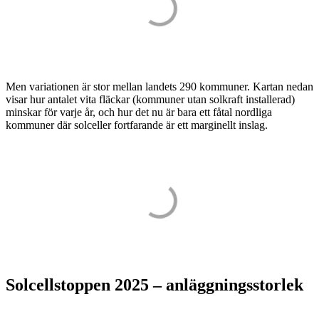
Men variationen är stor mellan landets 290 kommuner. Kartan nedan
visar hur antalet vita fläckar (kommuner utan solkraft installerad)
minskar för varje år, och hur det nu är bara ett fåtal nordliga
kommuner där solceller fortfarande är ett marginellt inslag.
Solcells­toppen 2025 – anläggnings­storlek