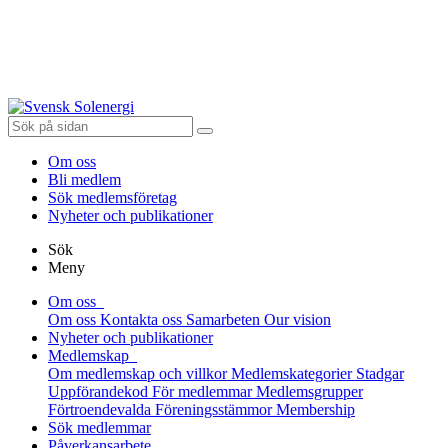
Om oss
Bli medlem
Sök medlemsföretag
Nyheter och publikationer
Sök
Meny
Om oss
Om oss
Kontakta oss
Samarbeten
Our vision
Nyheter och publikationer
Medlemskap
Om medlemskap och villkor
Medlemskategorier
Stadgar
Uppförandekod
För medlemmar
Medlemsgrupper
Förtroendevalda
Föreningsstämmor
Membership
Sök medlemmar
Påverkansarbete