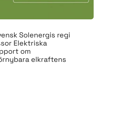
vensk Solenergis regi
sor Elektriska
apport om
rnybara elkraftens