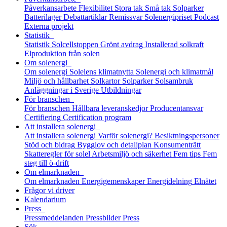
Påverkansarbete
Flexibilitet
Stora tak
Små tak
Solparker
Batterilager
Debattartiklar
Remissvar
Solenergipriset
Podcast
Externa projekt
Statistik
Statistik
Solcellstoppen
Grönt avdrag
Installerad solkraft
Elproduktion från solen
Om solenergi
Om solenergi
Solelens klimatnytta
Solenergi och klimatmål
Miljö och hållbarhet
Solkartor
Solparker
Solsambruk
Anläggningar i Sverige
Utbildningar
För branschen
För branschen
Hållbara leveranskedjor
Producentansvar
Certifiering
Certification program
Att installera solenergi
Att installera solenergi
Varför solenergi?
Besiktningspersoner
Stöd och bidrag
Bygglov och detaljplan
Konsumenträtt
Skatteregler för solel
Arbetsmiljö och säkerhet
Fem tips
Fem
steg till ö-drift
Om elmarknaden
Om elmarknaden
Energigemenskaper
Energidelning
Elnätet
Frågor vi driver
Kalendarium
Press
Pressmeddelanden
Pressbilder
Press
Sök