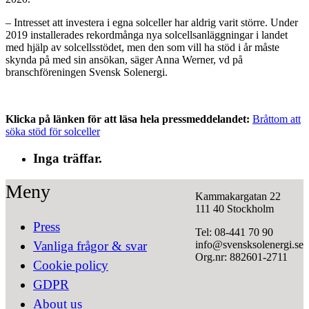
– Intresset att investera i egna solceller har aldrig varit större. Under
2019 installerades rekordmånga nya solcellsanläggningar i landet
med hjälp av solcellsstödet, men den som vill ha stöd i år måste
skynda på med sin ansökan, säger Anna Werner, vd på
branschföreningen Svensk Solenergi.
Klicka på länken för att läsa hela pressmeddelandet:
Bråttom att
söka stöd för solceller
Inga träffar.
Meny
Kammakargatan 22
111 40 Stockholm
Press
Tel: 08-441 70 90
info@svensksolenergi.se
Vanliga frågor & svar
Org.nr: 882601-2711
Cookie policy
GDPR
About us