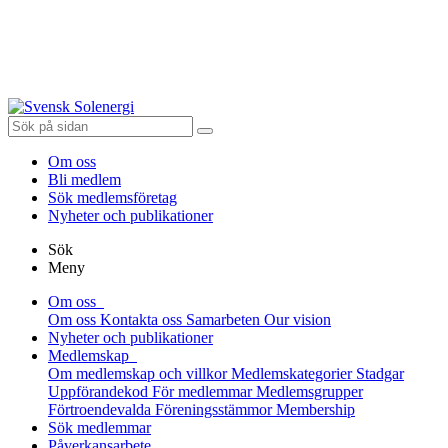
Om oss
Bli medlem
Sök medlemsföretag
Nyheter och publikationer
Sök
Meny
Om oss
Om oss
Kontakta oss
Samarbeten
Our vision
Nyheter och publikationer
Medlemskap
Om medlemskap och villkor
Medlemskategorier
Stadgar
Uppförandekod
För medlemmar
Medlemsgrupper
Förtroendevalda
Föreningsstämmor
Membership
Sök medlemmar
Påverkansarbete