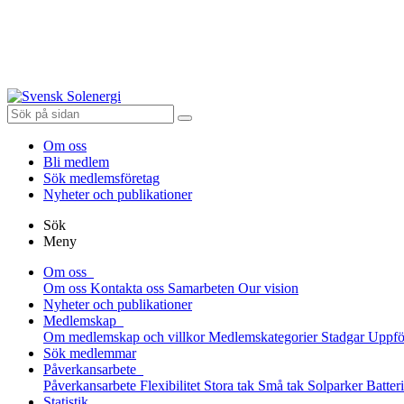
Om oss
Bli medlem
Sök medlemsföretag
Nyheter och publikationer
Sök
Meny
Om oss
Om oss
Kontakta oss
Samarbeten
Our vision
Nyheter och publikationer
Medlemskap
Om medlemskap och villkor
Medlemskategorier
Stadgar
Uppfö
Sök medlemmar
Påverkansarbete
Påverkansarbete
Flexibilitet
Stora tak
Små tak
Solparker
Batter
Statistik