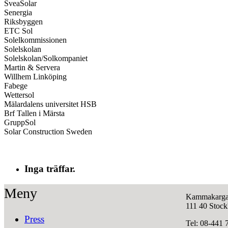
SveaSolar
Senergia
Riksbyggen
ETC Sol
Solelkommissionen
Solelskolan
Solelskolan/Solkompaniet
Martin & Servera
Willhem Linköping
Fabege
Wettersol
Mälardalens universitet HSB
Brf Tallen i Märsta
GruppSol
Solar Construction Sweden
Inga träffar.
Meny
Kammakarga
111 40 Stoc
Press
Tel: 08-441 