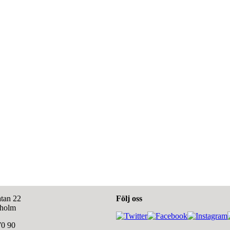
tan 22
Följ oss
kholm
70 90