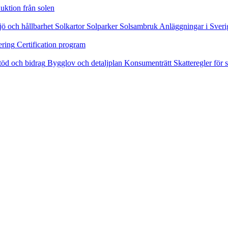
uktion från solen
jö och hållbarhet
Solkartor
Solparker
Solsambruk
Anläggningar i Sveri
ering
Certification program
töd och bidrag
Bygglov och detaljplan
Konsumenträtt
Skatteregler för s