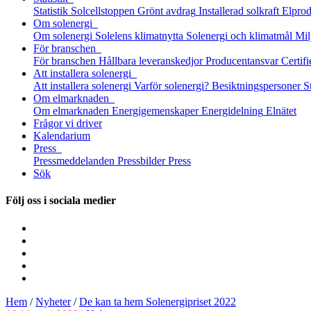
Statistik
Solcellstoppen
Grönt avdrag
Installerad solkraft
Elprod
Om solenergi
Om solenergi
Solelens klimatnytta
Solenergi och klimatmål
Mil
För branschen
För branschen
Hållbara leveranskedjor
Producentansvar
Certifi
Att installera solenergi
Att installera solenergi
Varför solenergi?
Besiktningspersoner
S
Om elmarknaden
Om elmarknaden
Energigemenskaper
Energidelning
Elnätet
Frågor vi driver
Kalendarium
Press
Pressmeddelanden
Pressbilder
Press
Sök
Följ oss i sociala medier
Hem
/
Nyheter
/
De kan ta hem Solenergipriset 2022