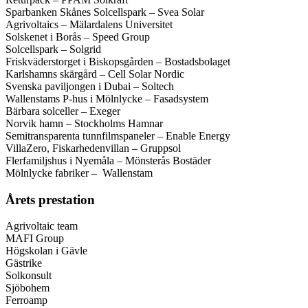
Sparbanken Skånes Solcellspark – Svea Solar
Agrivoltaics – Mälardalens Universitet
Solskenet i Borås – Speed Group
Solcellspark – Solgrid
Friskväderstorget i Biskopsgården – Bostadsbolaget
Karlshamns skärgård – Cell Solar Nordic
Svenska paviljongen i Dubai – Soltech
Wallenstams P-hus i Mölnlycke – Fasadsystem
Bärbara solceller – Exeger
Norvik hamn – Stockholms Hamnar
Semitransparenta tunnfilmspaneler – Enable Energy
VillaZero, Fiskarhedenvillan – Gruppsol
Flerfamiljshus i Nyemåla – Mönsterås Bostäder
Mölnlycke fabriker – Wallenstam
Årets prestation
Agrivoltaic team
MAFI Group
Högskolan i Gävle
Gästrike
Solkonsult
Sjöbohem
Ferroamp