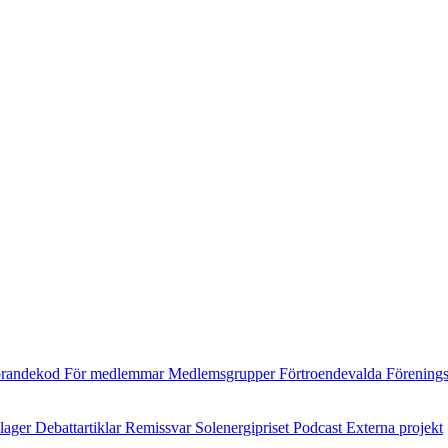
randekod
För medlemmar
Medlemsgrupper
Förtroendevalda
Förening
ilager
Debattartiklar
Remissvar
Solenergipriset
Podcast
Externa projekt