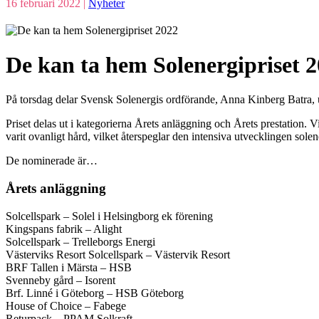
16 februari 2022 |
Nyheter
De kan ta hem Solenergipriset 
På torsdag delar Svensk Solenergis ordförande, Anna Kinberg Batra, ut
Priset delas ut i kategorierna Årets anläggning och Årets prestation. 
varit ovanligt hård, vilket återspeglar den intensiva utvecklingen sole
De nominerade är…
Årets anläggning
Solcellspark – Solel i Helsingborg ek förening
Kingspans fabrik – Alight
Solcellspark – Trelleborgs Energi
Västerviks Resort Solcellspark – Västervik Resort
BRF Tallen i Märsta – HSB
Svenneby gård – Isorent
Brf. Linné i Göteborg – HSB Göteborg
House of Choice – Fabege
Returpack – PPAM Solkraft