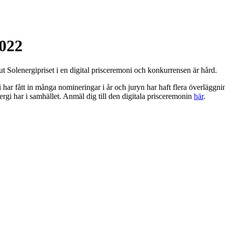
2022
 Solenergipriset i en digital prisceremoni och konkurrensen är hård.
Vi har fått in många nomineringar i år och juryn har haft flera överlägg
nergi har i samhället. Anmäl dig till den digitala prisceremonin
här
.