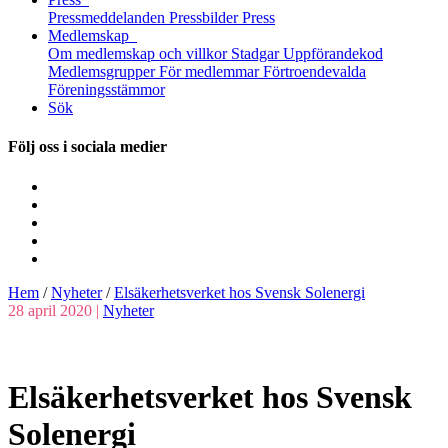
Pressmeddelanden
Pressbilder
Press
Medlemskap
Om medlemskap och villkor
Stadgar
Uppförandekod
Medlemsgrupper
För medlemmar
Förtroendevalda
Föreningsstämmor
Sök
Följ oss i sociala medier
Hem
/
Nyheter
/
Elsäkerhetsverket hos Svensk Solenergi
28 april 2020 |
Nyheter
Elsäkerhetsverket hos Svensk
Solenergi