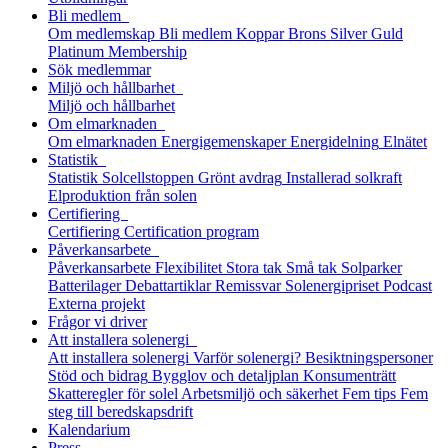
Bli medlem
Om medlemskap
Bli medlem
Koppar
Brons
Silver
Guld
Platinum
Membership
Sök medlemmar
Miljö och hållbarhet
Miljö och hållbarhet
Om elmarknaden
Om elmarknaden
Energigemenskaper
Energidelning
Elnätet
Statistik
Statistik
Solcellstoppen
Grönt avdrag
Installerad solkraft
Elproduktion från solen
Certifiering
Certifiering
Certification program
Påverkansarbete
Påverkansarbete
Flexibilitet
Stora tak
Små tak
Solparker
Batterilager
Debattartiklar
Remissvar
Solenergipriset
Podcast
Externa projekt
Frågor vi driver
Att installera solenergi
Att installera solenergi
Varför solenergi?
Besiktningspersoner
Stöd och bidrag
Bygglov och detaljplan
Konsumenträtt
Skatteregler för solel
Arbetsmiljö och säkerhet
Fem tips
Fem
steg till beredskaps­drift
Kalendarium
Press