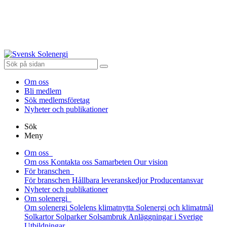
Om oss
Bli medlem
Sök medlemsföretag
Nyheter och publikationer
Sök
Meny
Om oss
Om oss
Kontakta oss
Samarbeten
Our vision
För branschen
För branschen
Hållbara leveranskedjor
Producentansvar
Nyheter och publikationer
Om solenergi
Om solenergi
Solelens klimatnytta
Solenergi och klimatmål
Solkartor
Solparker
Solsambruk
Anläggningar i Sverige
Utbildningar