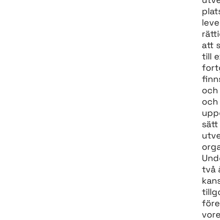
plat
leve
rätt
att 
till
fort
fin
och 
och 
uppg
sätt
utv
orga
Und
två 
kans
till
före
vore