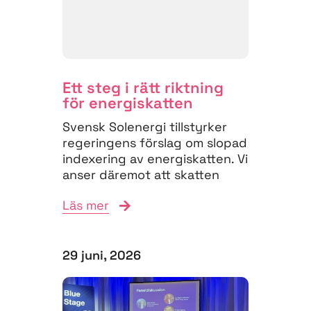
Ett steg i rätt riktning
för energiskatten
Svensk Solenergi tillstyrker
regeringens förslag om slopad
indexering av energiskatten. Vi
anser däremot att skatten
måste struktureras om för
Läs mer
att...
29 juni, 2026