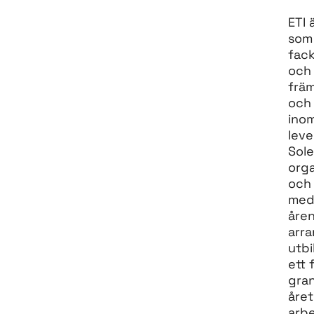
ETI 
som 
fack
och 
främ
och 
inom
leve
Sole
orga
och
medv
åren
arra
utbi
ett 
gran
året
arbe