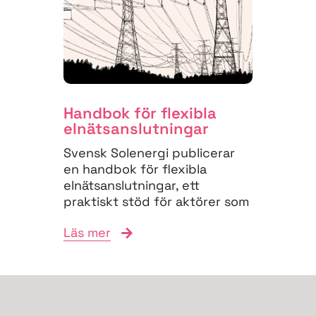
Handbok för flexibla
elnäts­anslutningar
Svensk Solenergi publicerar
en handbok för flexibla
elnätsanslutningar, ett
praktiskt stöd för aktörer som
vill navigera
Läs mer
anslutningsprocessen och
bidra till...