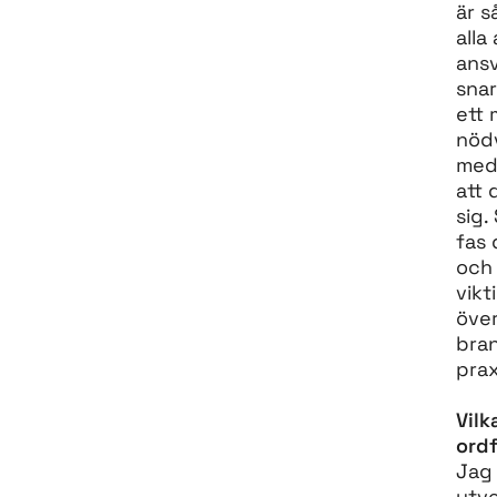
är s
alla
ansv
snar
ett 
nödv
med 
att 
sig.
fas 
och 
vikt
öve
bra
prax
Vilk
ord
Jag 
utve