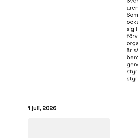
Sven
aren
Som
ocks
sig 
förv
orga
är s
berö
geno
sty
styr
1 juli, 2026