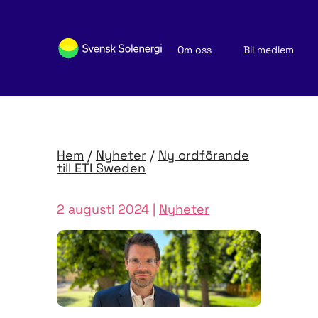
Om oss
Bli medlem
Sök medlemsföretag
Nyheter och publikationer
Hem
/
Nyheter
/
Ny ordförande
till ETI Sweden
2 augusti 2024 |
Nyheter