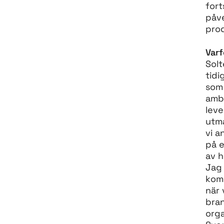
fort
påve
prod
Varf
Solt
tidi
som 
ambi
leve
utm
vi a
på e
av h
Jag 
kom
när 
bran
orga