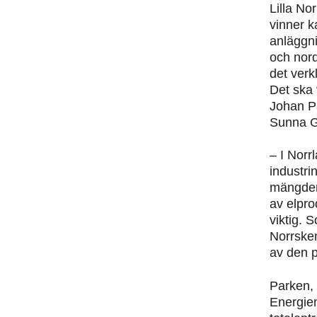
Lilla Nor
vinner k
anläggni
och nord
det verk
Det ska 
Johan P
Sunna G
– I Norr
industri
mängder
av elpro
viktig. S
Norrsken
av den 
Parken,
Energie