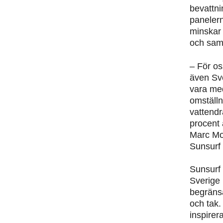
bevattn
panelern
minskar
och sam
– För oss
även Sve
vara me
omställn
vattendr
procent 
Marc Mo
Sunsurf 
Sunsurf 
Sverige 
begränsa
och tak.
inspire