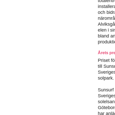
totalent
installe
och bidr
närområ
Alviksgå
elen i s
bland an
produkti
Årets pr
Priset f
till Sun
Sveriges
solpark.
Sunsurf 
Sveriges
solelsan
Götebor
har anlä