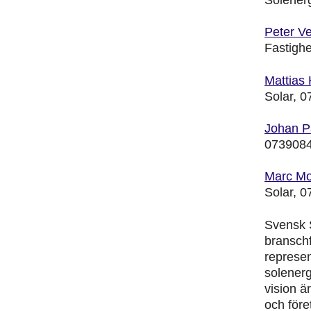
Peter V
Fastigh
Mattias
Solar, 
Johan P
073908
Marc M
Solar, 
Svensk 
bransch
represe
solener
vision ä
och föret