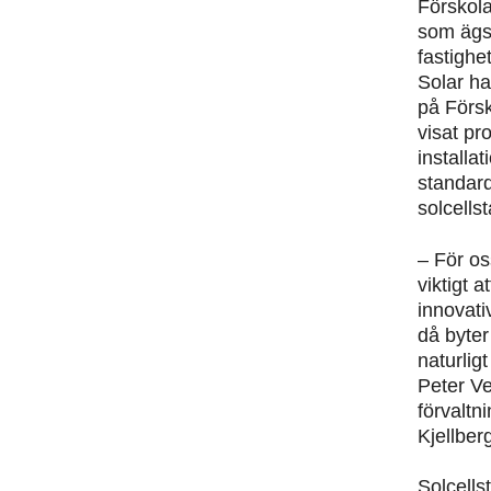
Förskol
som ägs 
fastigh
Solar ha
på Förs
visat pr
installa
standard
solcellst
– För oss
viktigt 
innovati
då byter
naturlig
Peter V
förvaltn
Kjellber
Solcells