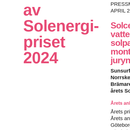
av
PRESS
APRIL 
Solenergi­
Solce
vatte
priset
solp
mont
2024
juryn
Sunsurf 
Norrske
Brämar
årets S
Årets a
Årets pr
Årets a
Götebor