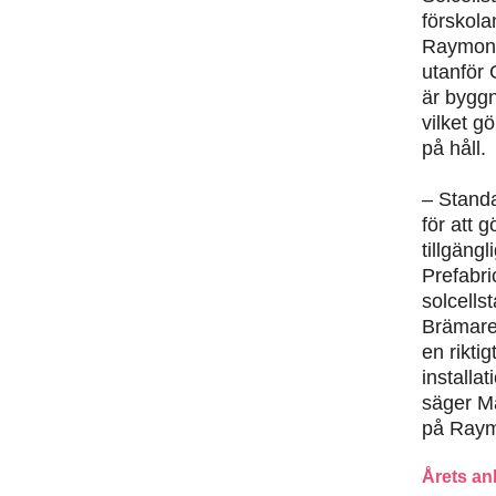
förskola
Raymond
utanför 
är bygg
vilket gö
på håll.
– Standa
för att 
tillgängli
Prefabri
solcells
Brämare
en rikti
installa
säger M
på Raym
Årets an