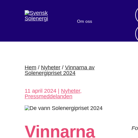
Om oss
Bli medlem
Sök medlemsföretag
Nyheter och publikationer
Hem
/
Nyheter
/
Vinnarna av
Solenergi­priset 2024
11 april 2024 |
Nyheter
,
Pressmeddelanden
Vinnarna
Fo