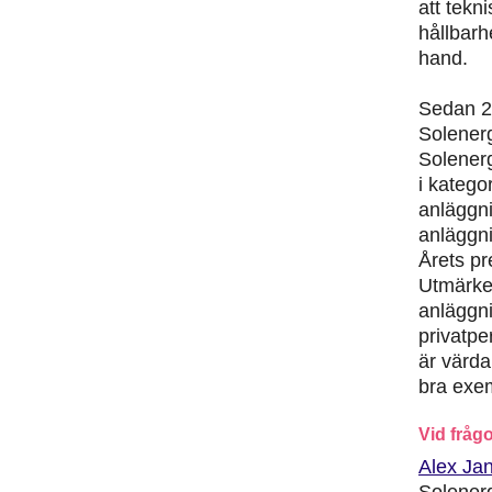
att tekn
hållbarh
hand.
Sedan 2
Solenerg
Solenerg
i katego
anläggn
anläggn
Årets pr
Utmärkel
anläggni
privatpe
är värda
bra exem
Vid fråg
Alex Jan
Solener