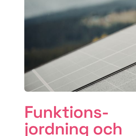
Funktions­
jordning och