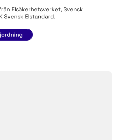
rån Elsäkerhetsverket, Svensk
EK Svensk Elstandard.
jordning