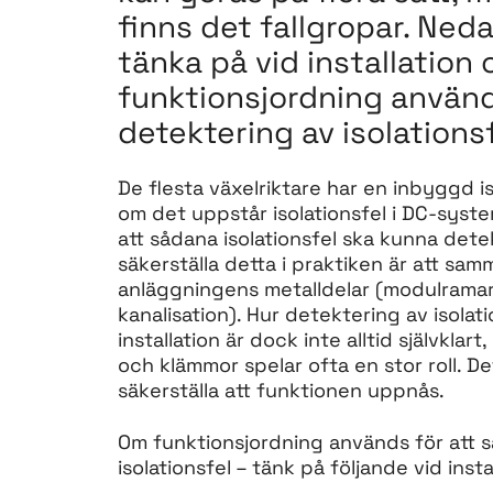
finns det fallgropar. Neda
tänka på vid installation
funktionsjordning används
detektering av isolationsf
De flesta växelriktare har en inbyggd 
om det uppstår isolationsfel i DC-syste
att sådana isolationsfel ska kunna detekt
säkerställa detta i praktiken är att s
anläggningens metalldelar (modulrama
kanalisation). Hur detektering av isolatio
installation är dock inte alltid självkl
och klämmor spelar ofta en stor roll. Det
säkerställa att funktionen uppnås.
Om funktionsjordning används för att s
isolationsfel – tänk på följande vid inst