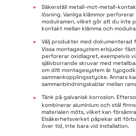
Säkerställ metall-mot-metall-kontak
lösning. Vanliga klämmor perforerar i
modulramen, vilket gör att du inte p
kontakt mellan klämma och modulra
Välj produkter med dokumenterad f
Vissa montagesystem erbjuder fästen
perforerar oxidlagret, exempelvis v
självborrande skruvar med metallban
om ditt montagesystem är typgodkä
sammankopplingsstycke. Annars ka
sammanbindningskablar mellan rama
Tänk på galvanisk korrosion. Efte
kombinerar aluminium och stål finns 
materialen möts, vilket kan försämr
Elsäkerhetsverket påpekar att förban
över tid, inte bara vid installation.