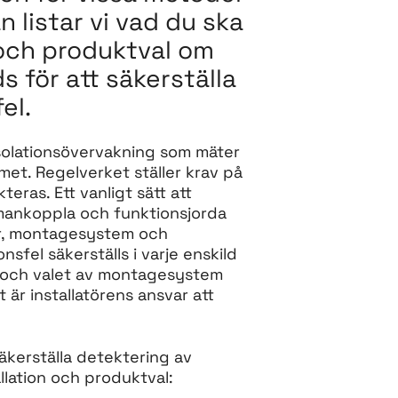
n listar vi vad du ska
 och produktval om
 för att säkerställa
el.
isolationsövervakning som mäter
met. Regelverket ställer krav på
eras. Ett vanligt sätt att
ammankoppla och funktionsjorda
r, montagesystem och
nsfel säkerställs i varje enskild
art, och valet av montagesystem
 är installatörens ansvar att
äkerställa detektering av
allation och produktval: