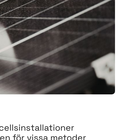
cellsinstallationer
men för vissa metoder