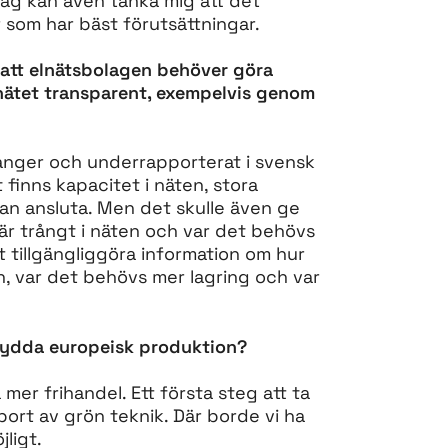
Jag kan även tänka mig att det
 som har bäst förutsättningar.
 att elnätsbolagen behöver göra
lnätet transparent, exempelvis genom
hanger och underrapporterat i svensk
t finns kapacitet i näten, stora
kan ansluta. Men det skulle även ge
är trångt i näten och var det behövs
t tillgängliggöra information om hur
n, var det behövs mer lagring och var
 skydda europeisk produktion?
 mer frihandel. Ett första steg att ta
port av grön teknik. Där borde vi ha
ligt.