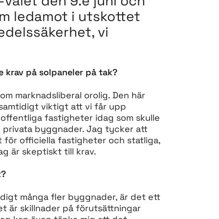
-valet den 9:e juni och
om ledamot i utskottet
medelssäkerhet, vi
 krav på solpaneler på tak?
 som marknadsliberal orolig. Den här
amtidigt viktigt att vi får upp
ffentliga fastigheter idag som skulle
 privata byggnader. Jag tycker att
 för officiella fastigheter och statliga,
är skeptiskt till krav.
t?
ldigt många fler byggnader, är det ett
et är skillnader på förutsättningar