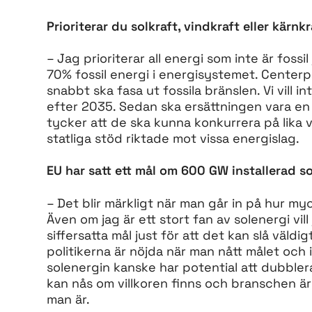
Prioriterar du solkraft, vindkraft eller kärnk
– Jag prioriterar all energi som inte är fossi
70% fossil energi i energisystemet. Centerpa
snabbt ska fasa ut fossila bränslen. Vi vill 
efter 2035. Sedan ska ersättningen vara en
tycker att de ska kunna konkurrera på lika vi
statliga stöd riktade mot vissa energislag.
EU har satt ett mål om 600 GW installerad sole
– Det blir märkligt när man går in på hur my
Även om jag är ett stort fan av solenergi vill
siffersatta mål just för att det kan slå väldi
politikerna är nöjda när man nått målet och i
solenergin kanske har potential att dubblera
kan nås om villkoren finns och branschen är 
man är.