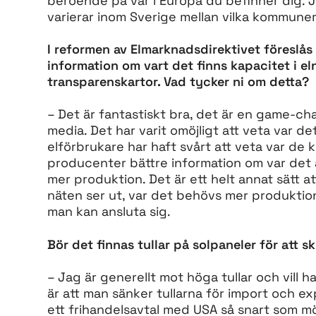
beroende på var i Europa du befinner dig. 
varierar inom Sverige mellan vilka kommuner
I reformen av Elmarknadsdirektivet föreslås
information om vart det finns kapacitet i e
transparenskartor. Vad tycker ni om detta?
– Det är fantastiskt bra, det är en game-c
media. Det har varit omöjligt att veta var de
elförbrukare har haft svårt att veta var de 
producenter bättre information om var det 
mer produktion. Det är ett helt annat sätt at
näten ser ut, var det behövs mer produktio
man kan ansluta sig.
Bör det finnas tullar på solpaneler för att
– Jag är generellt mot höga tullar och vill ha
är att man sänker tullarna för import och ex
ett frihandelsavtal med USA så snart som möj