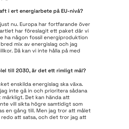
raft i ert energiarbete på EU-nivå?
l just nu. Europa har fortfarande över
rtiet har föreslagit ett paket där vi
inte ha någon fossil energiproduktion
 bred mix av energislag och jag
llkor. Då kan vi inte hålla på med
l till 2030, är det ett rimligt mål?
cket enskilda energislag ska växa.
 jag inte gå in och prioritera sådana
gt märkligt. Det kan hända att
nte vill sikta högre samtidigt som
s en gång till. Men jag tror att målet
redo att satsa, och det tror jag att