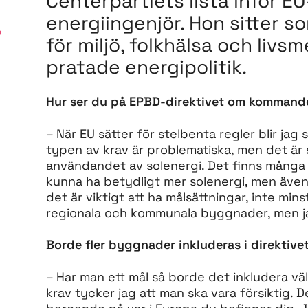
Centerpartiets lista inför EU
energiingenjör. Hon sitter s
r
för miljö, folkhälsa och livs
pratade energipolitik.
Hur ser du på EPBD-direktivet om kommande
– När EU sätter för stelbenta regler blir jag
typen av krav är problematiska, men det är s
användandet av solenergi. Det finns många o
kunna ha betydligt mer solenergi, men även
det är viktigt att ha målsättningar, inte minst
regionala och kommunala byggnader, men jag 
Borde fler byggnader inkluderas i direktive
– Har man ett mål så borde det inkludera vä
krav tycker jag att man ska vara försiktig. D