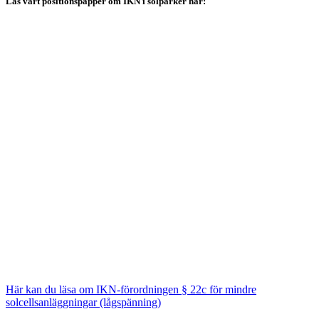
Läs vårt positionspapper om IKN i solparker här:
Här kan du läsa om IKN-förordningen § 22c för mindre
solcellsanläggningar (lågspänning)