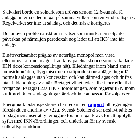
Självklart borde en solpark som prövas genom 12:6-samråd få
anlägga interna elledningar på samma villkor som en vindkraftspark.
Regelverket ser inte ut så idag, och det måste korrigeras.
Det är även problematiskt om insatser som minskar en solparks
påverkan på närmiljön paradoxalt nog leder till att IKN inte får
anläggas.
Elnätsverksamhet präglas av naturliga monopol men vissa
elledningar är undantagna från krav på elnätskoncession, så kallade
IKN (icke koncessionspliktiga nät). Elledningar inom bland annat
industriområden, flygplatser och kraftproduktionsanläggningar får
normalt anläggas utan koncession och kan därmed ägas och driftas
utan inblandning av elnätsföretaget vilket leder till ett mer effektivt
nyttjande. Paragraf 22a i IKN-förordningen, som reglerar IKN inom
kraftproduktionsanläggningar, är dock inte anpassad för solparker.
Energimarknadsinspektionen har redan i en
rapport
till regeringen
föreslagit en ändring av §22a. Svensk Solenergi ser positivt på Ei:s
förslag men anser att ytterliggare förändringar krävs för att uppfylla
syftet med IKN-förordningen och underlätta för ny svensk
solkraftsproduktion.