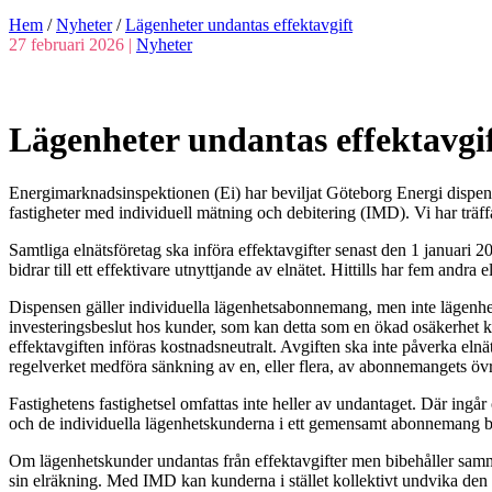
Hem
/
Nyheter
/
Lägenheter undantas effektavgift
27 februari 2026 |
Nyheter
Lägenheter undantas effektavgi
Energimarknadsinspektionen (Ei) har beviljat Göteborg Energi dispens i
fastigheter med individuell mätning och debitering (IMD). Vi har träffat
Samtliga elnätsföretag ska införa effektavgifter senast den 1 januari 
bidrar till ett effektivare utnyttjande av elnätet. Hittills har fem andr
Dispensen gäller individuella lägenhetsabonnemang, men inte lägenhe
investeringsbeslut hos kunder, som kan detta som en ökad osäkerhet krin
effektavgiften införas kostnadsneutralt. Avgiften ska inte påverka elnä
regelverket medföra sänkning av en, eller flera, av abonnemangets övr
Fastighetens fastighetsel omfattas inte heller av undantaget. Där ingår
och de individuella lägenhetskunderna i ett gemensamt abonnemang blir
Om lägenhetskunder undantas från effektavgifter men bibehåller samma
sin elräkning. Med IMD kan kunderna i stället kollektivt undvika den r