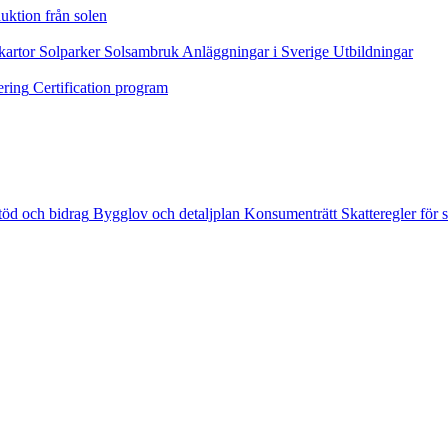
uktion från solen
kartor
Solparker
Solsambruk
Anläggningar i Sverige
Utbildningar
ering
Certification program
töd och bidrag
Bygglov och detaljplan
Konsumenträtt
Skatteregler för s