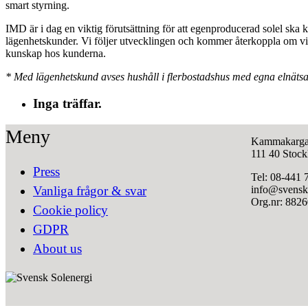
smart styrning.
IMD är i dag en viktig förutsättning för att egenproducerad solel ska 
lägenhetskunder. Vi följer utvecklingen och kommer återkoppla om vi se
kunskap hos kunderna.
* Med lägenhetskund avses hushåll i flerbostadshus med egna elnätsav
Inga träffar.
Meny
Kammakarga
111 40 Stoc
Press
Tel: 08-441 
info@svensks
Vanliga frågor & svar
Org.nr: 882
Cookie policy
GDPR
About us