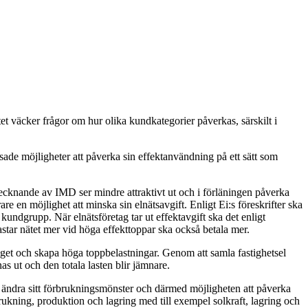
et väcker frågor om hur olika kundkategorier påverkas, särskilt i
sade möjligheter att påverka sin effektanvändning på ett sätt som
cknande av IMD ser mindre attraktivt ut och i förläningen påverka
e en möjlighet att minska sin elnätsavgift. Enligt Ei:s föreskrifter ska
 kundgrupp. När elnätsföretag tar ut effektavgift ska det enligt
star nätet mer vid höga effekttoppar ska också betala mer.
ttaget och skapa höga toppbelastningar. Genom att samla fastighetsel
 ut och den totala lasten blir jämnare.
t ändra sitt förbrukningsmönster och därmed möjligheten att påverka
rukning, produktion och lagring med till exempel solkraft, lagring och