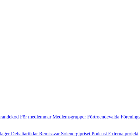
randekod
För medlemmar
Medlemsgrupper
Förtroendevalda
Förening
ilager
Debattartiklar
Remissvar
Solenergipriset
Podcast
Externa projekt