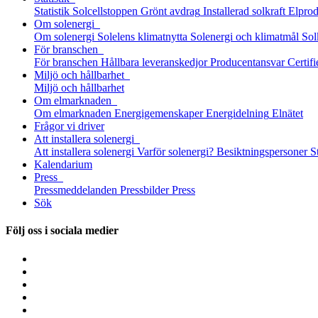
Statistik
Solcellstoppen
Grönt avdrag
Installerad solkraft
Elprod
Om solenergi
Om solenergi
Solelens klimatnytta
Solenergi och klimatmål
Sol
För branschen
För branschen
Hållbara leveranskedjor
Producentansvar
Certifi
Miljö och hållbarhet
Miljö och hållbarhet
Om elmarknaden
Om elmarknaden
Energigemenskaper
Energidelning
Elnätet
Frågor vi driver
Att installera solenergi
Att installera solenergi
Varför solenergi?
Besiktningspersoner
S
Kalendarium
Press
Pressmeddelanden
Pressbilder
Press
Sök
Följ oss i sociala medier