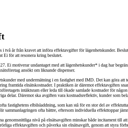
ft
 två år från kravet att införa effektavgifter för lägenhetskunder. Beslut
 Ei för att resonera kring beslutet.
2027. Ei motiverar undantaget med att lägenhetskunder* i dag har begrän
a elnätsföretag ansökt om liknande dispenser.
tskunder med undermätning i en fastighet med IMD. Det kan göra att te
g framtida elnätskostnader. I praktiken är däremot effektavgiften snarar
tsföretagets intäktsram eller leda till ökade samlade kostnader för någon
iga delar. Däremot ska avgiften vara kostnadsreflektiv, kunder som bela
 ofta fastighetens elbilsladdning, som kan stå för en stor del av effektu
 sammanlagringen ofta bättre, eftersom individuella effekttoppar jämnas
 genomsnittliga nivå på elnätsavgiften minskar både incitament till at
örliga effektavgiften och påverka sin elnätsavgift, genom att styra förb