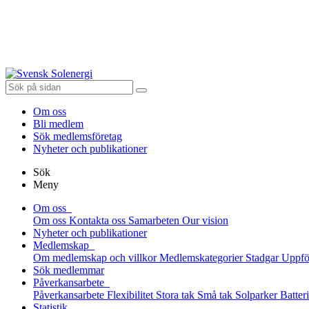
Om oss
Bli medlem
Sök medlemsföretag
Nyheter och publikationer
Sök
Meny
Om oss
Om oss
Kontakta oss
Samarbeten
Our vision
Nyheter och publikationer
Medlemskap
Om medlemskap och villkor
Medlemskategorier
Stadgar
Uppfö
Sök medlemmar
Påverkansarbete
Påverkansarbete
Flexibilitet
Stora tak
Små tak
Solparker
Batter
Statistik