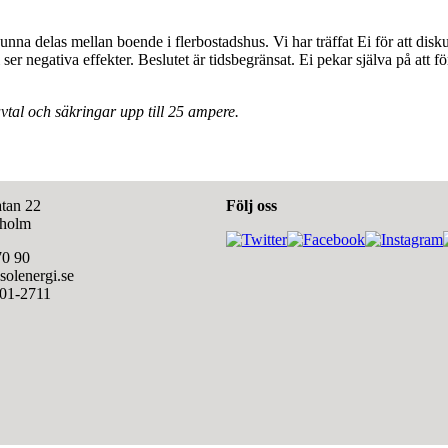
kunna delas mellan boende i flerbostadshus. Vi har träffat Ei för att di
r negativa effekter. Beslutet är tidsbegränsat. Ei pekar själva på att 
tal och säkringar upp till 25 ampere.
tan 22
Följ oss
kholm
70 90
olenergi.se
601-2711