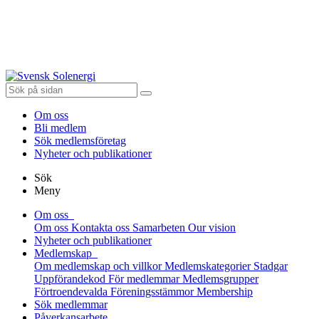
Om oss
Bli medlem
Sök medlemsföretag
Nyheter och publikationer
Sök
Meny
Om oss
Om oss
Kontakta oss
Samarbeten
Our vision
Nyheter och publikationer
Medlemskap
Om medlemskap och villkor
Medlemskategorier
Stadgar
Uppförandekod
För medlemmar
Medlemsgrupper
Förtroendevalda
Föreningsstämmor
Membership
Sök medlemmar
Påverkansarbete