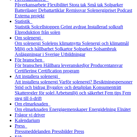
Påverkansarbete
Flexibilitet
Stora tak
Små tak
Solparker
Batterilager
Debattartiklar
Remissvar
Solenergipriset
Podcast
Externa projekt
Statistik
Statistik
Solcellstoppen
Grönt avdrag
Installerad solkraft
Elproduktion från solen
Om solenergi
Om solenergi
Solelens klimatnytta
Solenergi och klimatmål
Miljö och hållbarhet
Solkartor
Solparker
Solsambruk
Anläggningar i Sverige
Utbildningar
För branschen
För branschen
Hållbara leveranskedjor
Producentansvar
Certifiering
Certification program
Att installera solenergi
Att installera solenergi
Varför solenergi?
Besiktningspersoner
Stöd och bidrag
Bygglov och detaljplan
Konsumenträtt
Skatteregler för solel
Arbetsmiljö och säkerhet
Fem tips
Fem
steg till ö-drift
Om elmarknaden
Om elmarknaden
Energigemenskaper
Energidelning
Elnätet
Frågor vi driver
Kalendarium
Press
Pressmeddelanden
Pressbilder
Press
Sök