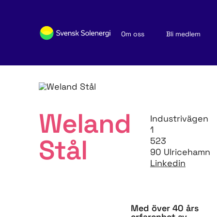
Om oss
Bli medlem
Sök medlemsföretag
Nyheter och publikationer
Weland
Industrivägen
1
Stål
523
90 Ulricehamn
Linkedin
Med över 40 års
erfarenhet av