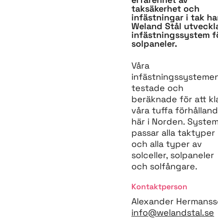
taksäkerhet och
infästningar i tak ha
Weland Stål utveckl
infästningssystem f
solpaneler.
Våra
infästningssystemen
testade och
beräknade för att kl
våra tuffa förhållan
här i Norden. Syste
passar alla taktyper
och alla typer av
solceller, solpaneler
och solfångare.
Kontaktperson
Alexander Hermans
info@welandstal.se