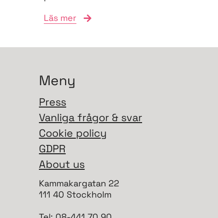
vill navigera
Läs mer
anslutningsprocessen och
bidra till...
Meny
Press
Vanliga frågor & svar
Cookie policy
GDPR
About us
Kammakargatan 22
111 40 Stockholm
Tel: 08-441 70 90