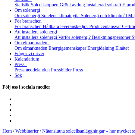
Statistik
Solcellstoppen
Grönt avdrag
Installerad solkraft
Elprod
Om solenergi
Om solenergi
Solelens klimatnytta
Solenergi och klimatmål
Mil
För branschen
För branschen
Hållbara leveranskedjor
Producentansvar
Certifi
Att installera solenergi
Att installera solenergi
Varför solenergi?
Besiktningspersoner
S
Om elmarknaden
Om elmarknaden
Energigemenskaper
Energidelning
Elnätet
Frågor vi driver
Kalendarium
Press
Pressmeddelanden
Pressbilder
Press
Sök
Följ oss i sociala medier
Hem
/
Webbinarier
/
Nätanslutna solcellsanläggningar – hur mycket 