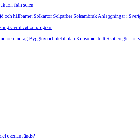
uktion från solen
jö och hållbarhet
Solkartor
Solparker
Solsambruk
Anläggningar i Sveri
ering
Certification program
töd och bidrag
Bygglov och detaljplan
Konsumenträtt
Skatteregler för s
solel egenanvänds?