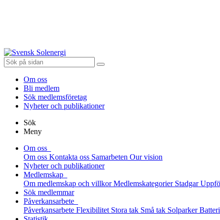
Om oss
Bli medlem
Sök medlemsföretag
Nyheter och publikationer
Sök
Meny
Om oss
Om oss
Kontakta oss
Samarbeten
Our vision
Nyheter och publikationer
Medlemskap
Om medlemskap och villkor
Medlemskategorier
Stadgar
Uppfö
Sök medlemmar
Påverkansarbete
Påverkansarbete
Flexibilitet
Stora tak
Små tak
Solparker
Batter
Statistik