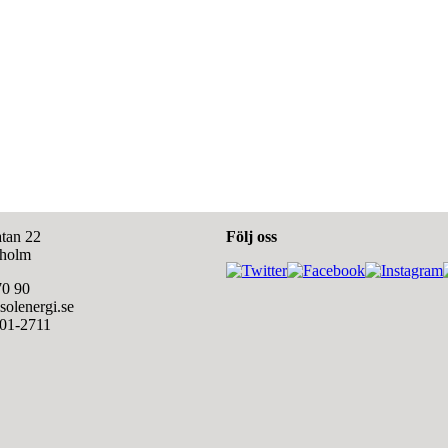
tan 22
Följ oss
kholm
70 90
olenergi.se
601-2711