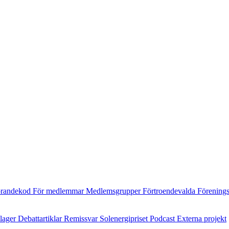
randekod
För medlemmar
Medlemsgrupper
Förtroendevalda
Förening
ilager
Debattartiklar
Remissvar
Solenergipriset
Podcast
Externa projekt