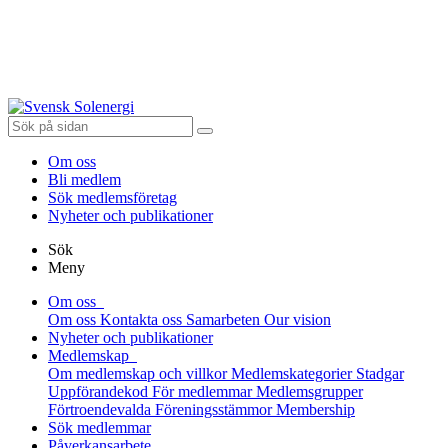
Om oss
Bli medlem
Sök medlemsföretag
Nyheter och publikationer
Sök
Meny
Om oss
Om oss
Kontakta oss
Samarbeten
Our vision
Nyheter och publikationer
Medlemskap
Om medlemskap och villkor
Medlemskategorier
Stadgar
Uppförandekod
För medlemmar
Medlemsgrupper
Förtroendevalda
Föreningsstämmor
Membership
Sök medlemmar
Påverkansarbete