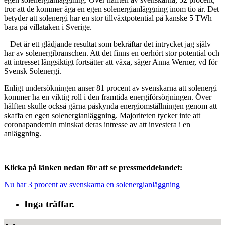
tror att de kommer äga en egen solenergianläggning inom tio år. Det
betyder att solenergi har en stor tillväxtpotential på kanske 5 TWh
bara på villataken i Sverige.
– Det är ett glädjande resultat som bekräftar det intrycket jag själv
har av solenergibranschen. Att det finns en oerhört stor potential och
att intresset långsiktigt fortsätter att växa, säger Anna Werner, vd för
Svensk Solenergi.
Enligt undersökningen anser 81 procent av svenskarna att solenergi
kommer ha en viktig roll i den framtida energiförsörjningen. Över
hälften skulle också gärna påskynda energiomställningen genom att
skaffa en egen solenergianläggning. Majoriteten tycker inte att
coronapandemin minskat deras intresse av att investera i en
anläggning.
Klicka på länken nedan för att se pressmeddelandet:
Nu har 3 procent av svenskarna en solenergianläggning
Inga träffar.