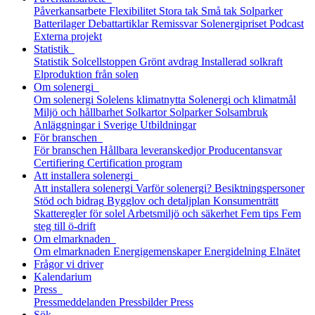
Påverkansarbete
Flexibilitet
Stora tak
Små tak
Solparker
Batterilager
Debattartiklar
Remissvar
Solenergipriset
Podcast
Externa projekt
Statistik
Statistik
Solcellstoppen
Grönt avdrag
Installerad solkraft
Elproduktion från solen
Om solenergi
Om solenergi
Solelens klimatnytta
Solenergi och klimatmål
Miljö och hållbarhet
Solkartor
Solparker
Solsambruk
Anläggningar i Sverige
Utbildningar
För branschen
För branschen
Hållbara leveranskedjor
Producentansvar
Certifiering
Certification program
Att installera solenergi
Att installera solenergi
Varför solenergi?
Besiktningspersoner
Stöd och bidrag
Bygglov och detaljplan
Konsumenträtt
Skatteregler för solel
Arbetsmiljö och säkerhet
Fem tips
Fem
steg till ö-drift
Om elmarknaden
Om elmarknaden
Energigemenskaper
Energidelning
Elnätet
Frågor vi driver
Kalendarium
Press
Pressmeddelanden
Pressbilder
Press
Sök