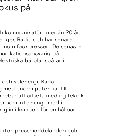
okus på
h kommunikatör i mer än 20 år.
riges Radio och har senare
r inom fackpressen. De senaste
unikationsansvarig på
ektriska bärplansbåtar i
r och solenergi. Båda
 med enorm potential till
innebär att arbeta med ny teknik
ler som inte hängt med i
ig in i kampen för en hållbar
akter, pressmeddelanden och