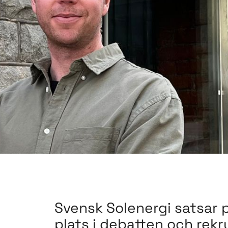
Svensk Solenergi satsar 
plats i debatten och rek