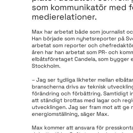
som kommunikatör med f
medierelationer.
Max har arbetat både som journalist oc
Han började som nyhetsreporter på Sve
arbetat som reporter och chefredaktö
åren har han arbetat som PR- och komm
elbåtsföretaget Candela, som bygger el
Stockholm.
– Jag ser tydliga likheter mellan elbåta
branscherna drivs av teknisk utveckling
förändring och förbättring. Samtidigt 
att ständigt brottas med lagar och reg
utvecklingen. Jag ser fram mot att ge m
energiomställning, säger Max.
Max kommer att ansvara för presskont