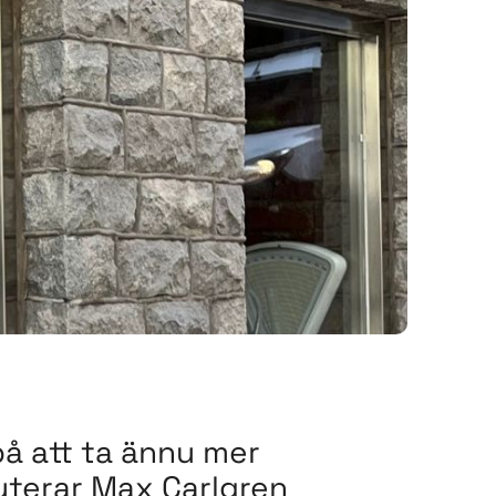
på att ta ännu mer
ryterar Max Carlgren