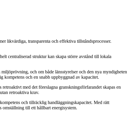
r likvärdiga, transparenta och effektiva tillståndsprocesser.
elt centraliserad struktur kan skapa större avstånd till lokala
om miljöprövning, och om både länsstyrelser och den nya myndigheten
ntlig kompetens och en snabb uppbyggnad av kapacitet.
s retroaktivt med det föreslagna granskningsförfarandet skapas en
utan retroaktiva krav.
 kompetens och tillräcklig handläggningskapacitet. Med rätt
mställning till ett hållbart energisystem.