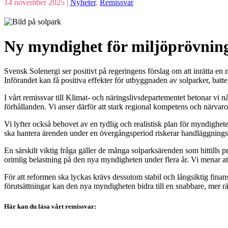
14 november 2025 |
Nyheter
,
Remissvar
Ny myndighet för miljö­prövnin
Svensk Solenergi ser positivt på regeringens förslag om att inrätta e
Införandet kan få positiva effekter för utbyggnaden av solparker, batt
I vårt remissvar till Klimat- och näringslivsdepartementet betonar vi nå
förhållanden. Vi anser därför att stark regional kompetens och närvar
Vi lyfter också behovet av en tydlig och realistisk plan för myndigh
ska hantera ärenden under en övergångsperiod riskerar handläggningsti
En särskilt viktig fråga gäller de många solparksärenden som hittills
orimlig belastning på den nya myndigheten under flera år. Vi menar att 
För att reformen ska lyckas krävs dessutom stabil och långsiktig fina
förutsättningar kan den nya myndigheten bidra till en snabbare, mer rä
Här kan du läsa vårt remissvar: