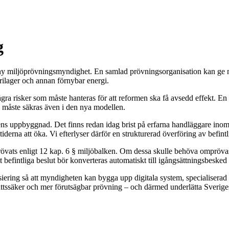
g
n ny miljöprövningsmyndighet. En samlad prövningsorganisation kan ge me
erilager och annan förnybar energi.
gra risker som måste hanteras för att reformen ska få avsedd effekt. En h
o måste säkras även i den nya modellen.
etens uppbyggnad. Det finns redan idag brist på erfarna handläggare in
derna att öka. Vi efterlyser därför en strukturerad överföring av befi
 prövats enligt 12 kap. 6 § miljöbalken. Om dessa skulle behöva ompröva
befintliga beslut bör konverteras automatiskt till igångsättningsbesked 
nsiering så att myndigheten kan bygga upp digitala system, specialiserad
ttssäker och mer förutsägbar prövning – och därmed underlätta Sveriges o