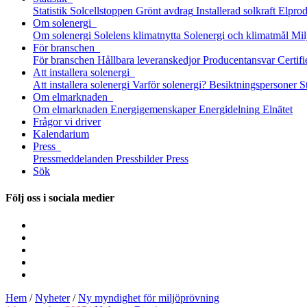
Statistik
Solcellstoppen
Grönt avdrag
Installerad solkraft
Elprod
Om solenergi
Om solenergi
Solelens klimatnytta
Solenergi och klimatmål
Mil
För branschen
För branschen
Hållbara leveranskedjor
Producentansvar
Certifi
Att installera solenergi
Att installera solenergi
Varför solenergi?
Besiktningspersoner
S
Om elmarknaden
Om elmarknaden
Energigemenskaper
Energidelning
Elnätet
Frågor vi driver
Kalendarium
Press
Pressmeddelanden
Pressbilder
Press
Sök
Följ oss i sociala medier
Hem
/
Nyheter
/
Ny myndighet för miljö­prövning