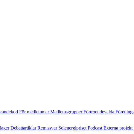
randekod
För medlemmar
Medlemsgrupper
Förtroendevalda
Förening
ilager
Debattartiklar
Remissvar
Solenergipriset
Podcast
Externa projekt