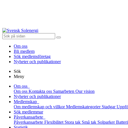
Om oss
Bli medlem
Sök medlemsföretag
Nyheter och publikationer
Sök
Meny
Om oss
Om oss
Kontakta oss
Samarbeten
Our vision
Nyheter och publikationer
Medlemskap
Om medlemskap och villkor
Medlemskategorier
Stadgar
Uppfö
Sök medlemmar
Påverkansarbete
Påverkansarbete
Flexibilitet
Stora tak
Små tak
Solparker
Batter
Statistik