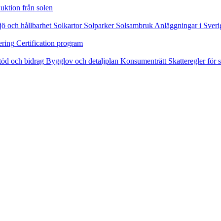
uktion från solen
jö och hållbarhet
Solkartor
Solparker
Solsambruk
Anläggningar i Sveri
ering
Certification program
töd och bidrag
Bygglov och detaljplan
Konsumenträtt
Skatteregler för s