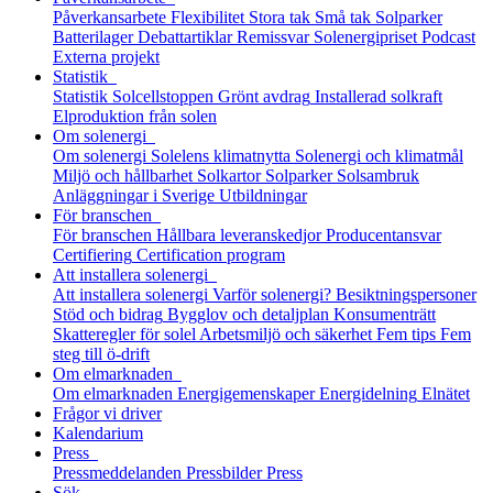
Påverkansarbete
Flexibilitet
Stora tak
Små tak
Solparker
Batterilager
Debattartiklar
Remissvar
Solenergipriset
Podcast
Externa projekt
Statistik
Statistik
Solcellstoppen
Grönt avdrag
Installerad solkraft
Elproduktion från solen
Om solenergi
Om solenergi
Solelens klimatnytta
Solenergi och klimatmål
Miljö och hållbarhet
Solkartor
Solparker
Solsambruk
Anläggningar i Sverige
Utbildningar
För branschen
För branschen
Hållbara leveranskedjor
Producentansvar
Certifiering
Certification program
Att installera solenergi
Att installera solenergi
Varför solenergi?
Besiktningspersoner
Stöd och bidrag
Bygglov och detaljplan
Konsumenträtt
Skatteregler för solel
Arbetsmiljö och säkerhet
Fem tips
Fem
steg till ö-drift
Om elmarknaden
Om elmarknaden
Energigemenskaper
Energidelning
Elnätet
Frågor vi driver
Kalendarium
Press
Pressmeddelanden
Pressbilder
Press
Sök