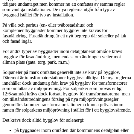
tidigare undantaget men kommer nu att omfattas av samma regler
som vanliga installationer. De nya reglerna utgår från typ av
byggnad istället för typ av installation.
På villa och parhus (en- eller tvåbostadshus) och
komplementbyggnader kommer bygglov inte krävas för
fasadändring. Fasadändring är ett nytt begrepp där solceller på tak
och fasad ingår.
För andra typer av byggnader inom detaljplanerat område krävs
bygglov för fasadändring, men endast om ändringen vetter mot
allmän plats (gata, torg, park, m.m.).
Solpaneler på mark omfattas generellt inte av krav på bygglov.
Däremot är transformatorstationer bygglovspliktiga. De nya reglerna
innehåller dock undantag från krav på bygglov för transformatorer
som omfattas av miljöprövning. För solparker som prövas enligt
12:6-samråd krävs dock fortsatt bygglov för transformatorerna, men
om tillståndsutredningens förslag på nya miljöprövningsregler
genomförs kommer transformatorstationerna kunna prövas inom
ramen för solparkens miljöprövning i stället för i ett bygglovsärende.
Det krävs dock alltid bygglov för solenergi:
på byggnader inom områden där kommunens detaljplan eller