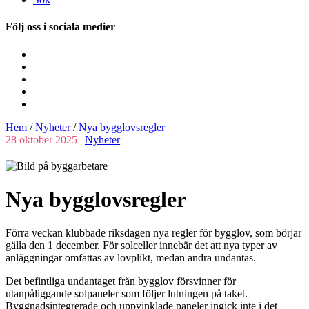
Följ oss i sociala medier
Hem
/
Nyheter
/
Nya bygglovs­regler
28 oktober 2025 |
Nyheter
Nya bygglovs­regler
Förra veckan klubbade riksdagen nya regler för bygglov, som börjar
gälla den 1 december. För solceller innebär det att nya typer av
anläggningar omfattas av lovplikt, medan andra undantas.
Det befintliga undantaget från bygglov försvinner för
utanpåliggande solpaneler som följer lutningen på taket.
Byggnadsintegrerade och uppvinklade paneler ingick inte i det