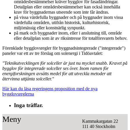
områdesbestämmelser kräver bygglov för fasadändringar.
Detaljplan eller områdesbestämmelser kan också innehålla
krav för byggnadernas utseende som inte får ändras.
på vissa värdefulla byggnader och på byggnader inom vissa
värdefulla områden, utifrån historisk, kulturhistorisk,
miljömässig eller konstnärlig synpunkt.
på mark och byggnader inom, eller i anslutning till, område
eller detaljplan som är av riksintresse för totalförsvarets behov.
Förenklade bygglovsregler för byggnadsintegrerade ("integrerade")
paneler var ett av tre förslag om solenergi i Tidöavtalet:
"Teknikutvecklingen för solceller är just nu mycket snabb. Kravet på
bygglov för integrerade solceller ses över. Inom ramen för
energiforskningen avsätts medel för att utveckla metoder att
återvinna uttjänta solceller."
Här kan du läsa regeringens proposition med de nya
bygglovsreglerna
Inga träffar.
Meny
Kammakargatan 22
111 40 Stockholm