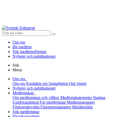
Om oss
Bli medlem
Sök medlemsföretag
Nyheter och publikationer
Sök
Meny
Om oss
Om oss
Kontakta oss
Samarbeten
Our vision
Nyheter och publikationer
Medlemskap
Om medlemskap och villkor
Medlemskategorier
Stadgar
Uppförandekod
För medlemmar
Medlemsgrupper
Förtroendevalda
Föreningsstämmor
Membership
Sök medlemmar
Påverkansarbete