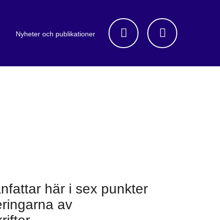
Nyheter och publikationer
attar här i sex punkter
eringarna av