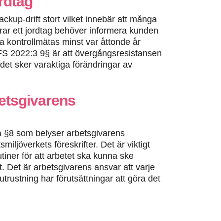
rdtag
ackup-drift stort vilket innebär att många
erar ett jordtag behöver informera kunden
a kontrollmätas minst var åttonde år
-FS 2022:3 9§ är att övergångsresistansen
det sker varaktiga förändringar av
betsgivarens
 §8 som belyser arbetsgivarens
iljöverkets föreskrifter. Det är viktigt
utiner för att arbetet ska kunna ske
t. Det är arbetsgivarens ansvar att varje
trustning har förutsättningar att göra det