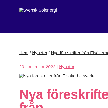
Hem
/
Nyheter
/
Nya föreskrifter från Elsäkerh
20 december 2022 |
Nyheter
Nya föreskrifte
från