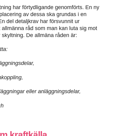
ing har förtydligande genomförts. En ny
 placering av dessa ska grundas i en
n del detaljkrav har försvunnit ur
mmit allmänna råd som man kan luta sig mot
skyltning. De allmäna råden är:
ta:
läggningsdelar,
nkoppling,
läggningar eller anläggningsdelar,
ch
m kraftkälla