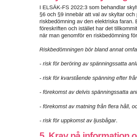
I ELSÄK-FS 2022:3 som behandlar skyltn
§6 och §9 innebär att val av skyltar och
riskbedömning av den elektriska faran. E
föreskriften och istället har det tillko
när man genomför en riskbedömning för 
Riskbedömningen bör bland annat omfat
- risk för beröring av spänningssatta an
- risk för kvarstående spänning efter frå
- förekomst av delvis spänningssatta an
- förekomst av matning från flera håll, o
- risk för uppkomst av ljusbågar
.
5. Krav på information o