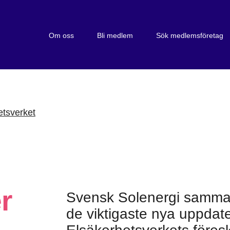
Om oss
Bli medlem
Sök medlemsföretag
etsverket
r
Svensk Solenergi sammanf
de viktigaste nya uppdat