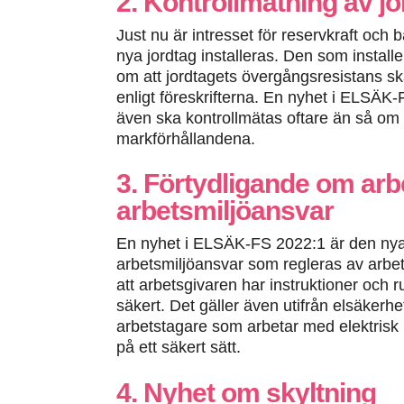
2. Kontrollmätning av jo
Just nu är intresset för reservkraft och b
nya jordtag installeras. Den som install
om att jordtagets övergångsresistans sk
enligt föreskrifterna. En nyhet i ELSÄK
även ska kontrollmätas oftare än så om 
markförhållandena.
3. Förtydligande om ar
arbetsmiljöansvar
En nyhet i ELSÄK-FS 2022:1 är den nya
arbetsmiljöansvar som regleras av arbetsm
att arbetsgivaren har instruktioner och r
säkert. Det gäller även utifrån elsäkerhe
arbetstagare som arbetar med elektrisk u
på ett säkert sätt.
4. Nyhet om skyltning