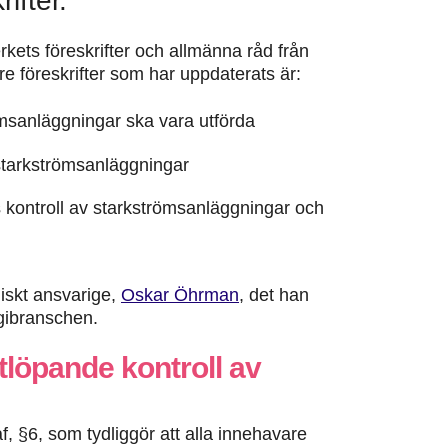
ifter.
ets föreskrifter och allmänna råd från
e föreskrifter som har uppdaterats är:
sanläggningar ska vara utförda
tarkströmsanläggningar
ontroll av starkströmsanläggningar och
iskt ansvarige,
Oskar Öhrman
, det han
rgibranschen.
rtlöpande kontroll av
, §6, som tydliggör att alla innehavare