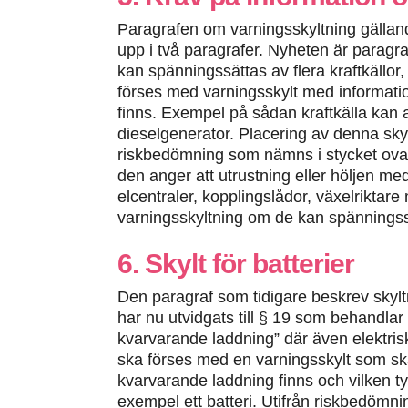
Paragrafen om varningsskyltning gällan
upp i två paragrafer. Nyheten är paragr
kan spänningssättas av flera kraftkällor,
förses med varningsskylt med information
finns. Exempel på sådan kraftkälla kan al
dieselgenerator. Placering av denna sky
riskbedömning som nämns i stycket ovan.
den anger att utrustning eller höljen med
elcentraler, kopplingslådor, växelrikta
varningsskyltning om de kan spänningssät
6. Skylt för batterier
Den paragraf som tidigare beskrev skyl
har nu utvidgats till § 19 som behandla
kvarvarande laddning” där även elektris
ska förses med en varningsskylt som sk
kvarvarande laddning finns och vilken typ
exempel ett batteri. Utifrån riskbedömn