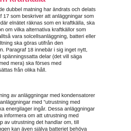
de dubbel matning har ändrats och delats
af 17 som beskriver att anläggningar som
 där elnätet räknas som en kraftkälla, ska
 om vilka alternativa kraftkällor som
ltså vara solcellsanläggning, batteri eller
ltning ska göras utifrån den
 Paragraf 18 innebär i sig inget nytt,
 spänningssatta delar (det vill säga
re med mera) ska förses med
tas från olika håll.
tning av anläggningar med kondensatorer
r anläggningar med ”utrustning med
ka energilager ingår. Dessa anläggningar
a informera om att utrustning med
 av utrustning det handlar om, till
ingen kan även själva batteriet behöva