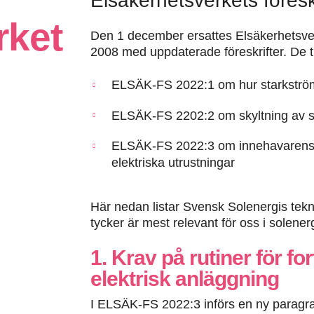
Elsäkerhetsverkets föreskr
rket
Den 1 december ersattes Elsäkerhetsverk
2008 med uppdaterade föreskrifter. De tr
ELSÄK-FS 2022:1 om hur starkström
ELSÄK-FS 2202:2 om skyltning av s
ELSÄK-FS 2022:3 om innehavarens k
elektriska utrustningar
Här nedan listar Svensk Solenergis tekn
tycker är mest relevant för oss i solene
1. Krav på rutiner för fo
elektrisk anläggning
I ELSÄK-FS 2022:3 införs en ny paragraf