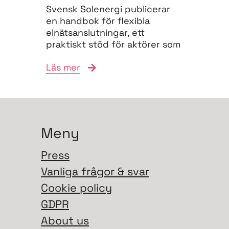
Svensk Solenergi publicerar
en handbok för flexibla
elnätsanslutningar, ett
praktiskt stöd för aktörer som
vill navigera
Läs mer
anslutningsprocessen och
bidra till...
Meny
Press
Vanliga frågor & svar
Cookie policy
GDPR
About us