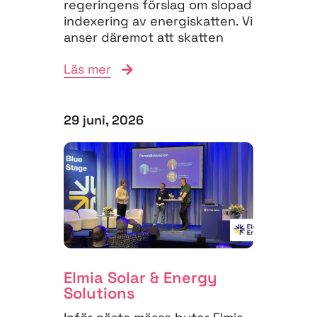
regeringens förslag om slopad
indexering av energiskatten. Vi
anser däremot att skatten
måste struktureras om för
Läs mer
att...
29 juni, 2026
Elmia Solar & Energy
Solutions