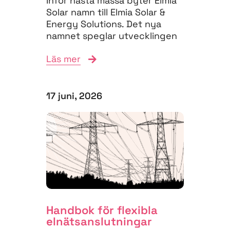
Inför nästa mässa byter Elmia
Solar namn till Elmia Solar &
Energy Solutions. Det nya
namnet speglar utvecklingen
på energimarknaden,...
Läs mer
17 juni, 2026
Handbok för flexibla
elnäts­anslutningar