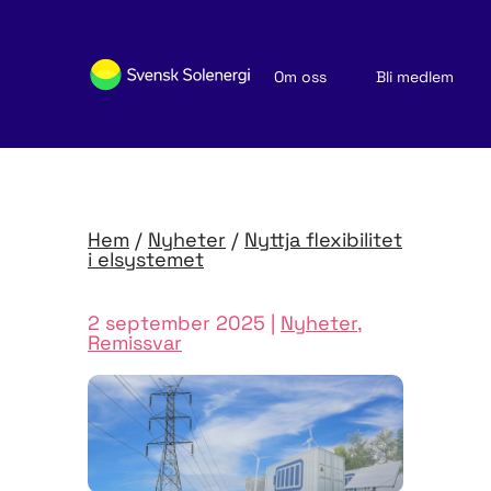
Om oss
Bli medlem
Sök medlemsföretag
Nyheter och publikationer
Hem
/
Nyheter
/
Nyttja flexi­bilitet
i elsystemet
2 september 2025 |
Nyheter
,
Remissvar