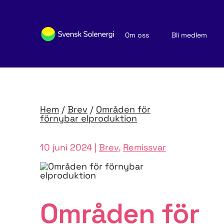
Om oss
Bli medlem
Sök medlemsföretag
Nyheter och publikationer
Hem
/
Brev
/
Områden för
förnybar elproduktion
10 juni 2024 |
Brev
,
Remissvar
Områden för