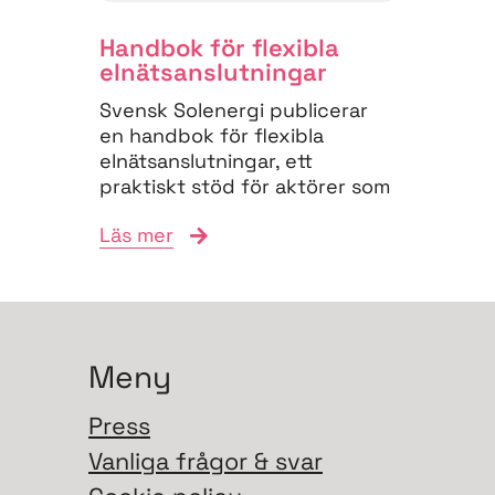
Handbok för flexibla
elnäts­anslutningar
Svensk Solenergi publicerar
en handbok för flexibla
elnätsanslutningar, ett
praktiskt stöd för aktörer som
vill navigera
Läs mer
anslutningsprocessen och
bidra till...
Meny
Press
Vanliga frågor & svar