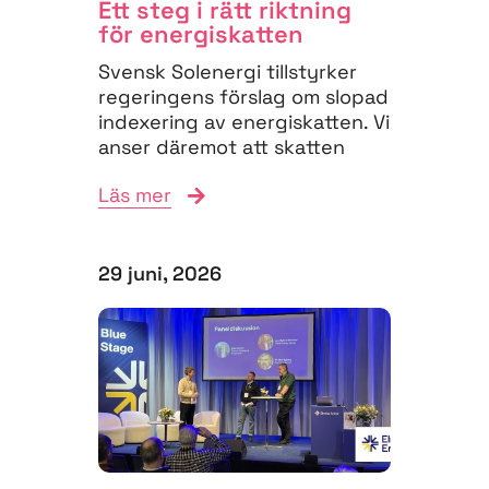
Ett steg i rätt riktning
för energiskatten
Svensk Solenergi tillstyrker
regeringens förslag om slopad
indexering av energiskatten. Vi
anser däremot att skatten
måste struktureras om för
Läs mer
att...
29 juni, 2026