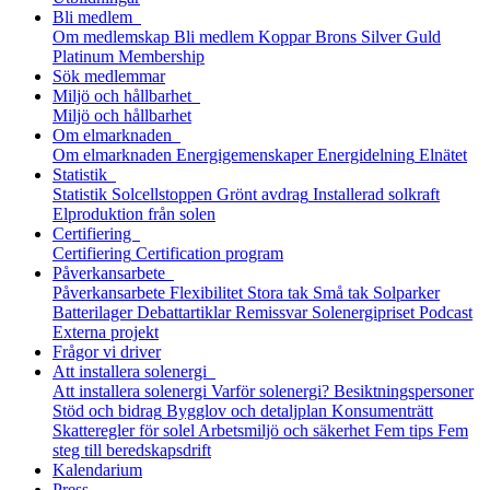
Bli medlem
Om medlemskap
Bli medlem
Koppar
Brons
Silver
Guld
Platinum
Membership
Sök medlemmar
Miljö och hållbarhet
Miljö och hållbarhet
Om elmarknaden
Om elmarknaden
Energigemenskaper
Energidelning
Elnätet
Statistik
Statistik
Solcellstoppen
Grönt avdrag
Installerad solkraft
Elproduktion från solen
Certifiering
Certifiering
Certification program
Påverkansarbete
Påverkansarbete
Flexibilitet
Stora tak
Små tak
Solparker
Batterilager
Debattartiklar
Remissvar
Solenergipriset
Podcast
Externa projekt
Frågor vi driver
Att installera solenergi
Att installera solenergi
Varför solenergi?
Besiktningspersoner
Stöd och bidrag
Bygglov och detaljplan
Konsumenträtt
Skatteregler för solel
Arbetsmiljö och säkerhet
Fem tips
Fem
steg till beredskaps­drift
Kalendarium
Press