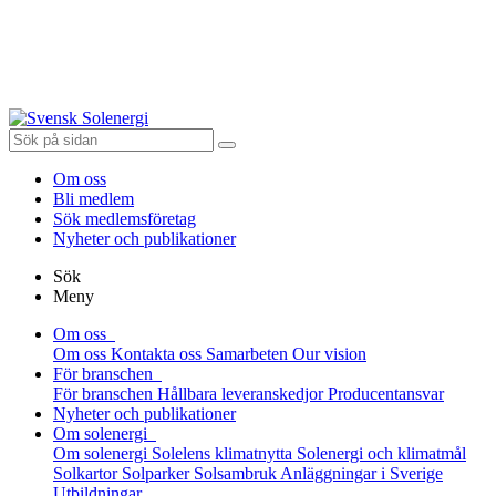
Om oss
Bli medlem
Sök medlemsföretag
Nyheter och publikationer
Sök
Meny
Om oss
Om oss
Kontakta oss
Samarbeten
Our vision
För branschen
För branschen
Hållbara leveranskedjor
Producentansvar
Nyheter och publikationer
Om solenergi
Om solenergi
Solelens klimatnytta
Solenergi och klimatmål
Solkartor
Solparker
Solsambruk
Anläggningar i Sverige
Utbildningar