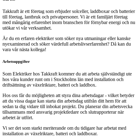
Takkraft är ett företag som erbjuder solceller, laddboxar och batterier
till företag, lantbruk och privatpersoner. Vi är ett familjärt företag
med mångårig erfarenhet inom branschen för förnybar energi och nu
utökar vi vår verksamhet.
Är du en erfaren elektriker som söker nya utmaningar eller kanske
nyexaminerad och söker värdefull arbetslivserfarenhet? Då kan du
vara vår nästa kollega!
Arbetsuppgifter
Som Elektriker hos Takkraft kommer du att arbeta självständigt ute
hos våra kunder runt om i Stockholms län med installation och
driftsättning av växelriktare, batteri och laddbox.
Hos oss får du möjligheten att styra dina arbetsdagar
- vilket betyder
att du vissa dagar kan
starta din arbetsdag utifrån ditt hem för att
sedan ta dig vidare till inbokat projekt
. Du planerar din arbetsvecka
tillsammans med ansvarig projektledare och slutrapporterar när
arbetet är utfört.
Vi ser det som starkt meriterande om du tidigare har arbetat med
installation av växelriktare, batteri och laddboxar.