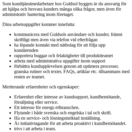
Som kundtjänstmedarbetare hos Guldsol byggen är du ansvarig för
att hjälpa och besvara kunders många olika frågor, men även för
administrativ hantering inom företaget.
Dina arbetsuppgifter kommer innefatta:
kommunicera med Guldsols användare och kunder, främst
skriftligt men även via telefon vid efterfrågan
ha löpande kontakt med nätbolag för att följa upp
kundärenden
rapportera buggar och felaktigheter till produktteamet
arbeta med administrativa uppgifter inom support
förbättra kundupplevelsen genom att optimera processer,
granska rutiner och texter, FAQs, artiklar etc. tillsammans med
resten av teamet.
Meriterande erfarenheter och egenskaper:
Erfarenhet eller intresse av kundsupport, kundbemötande,
försäljning eller service.
Ett intresse för energi-/elbranschen.
Flytande i både svenska och engelska i tal och skrift.
Ha en service- och lösningsinriktad inställning.
Är initiativtagande för att arbeta proaktivt i kundbemötandet.
trivs i att arbeta i team.