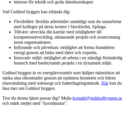
intresse för teknik och goda datorkunskaper.
Vad Guldsol byggen kan erbjuda dig:
Flexibilitet: flexibla arbetstider samtidigt som du samarbetar
med kollegor på deras kontor i Stockholm, Spånga.
Tillväxt: utveckla din karriär med möjligheter till
kompetensutveckling, utmanande projekt och avancemang
inom organisationen.
Inflytande och påverkan: möjlighet att forma framtidens
energi genom att bidra med idéer och expertis.
Innovativ miljö: möjlighet att arbeta i en ständigt föränderlig
bransch med banbrytande projekt i en dynamisk miljö.
Guldsol byggen är en energileverantör som hjälper människor att
sänka sina elkostnader genom att optimera hemmets och bilens
elanvändning med solenergi och batterilagringsteknik.
Här
kan du
läsa mer om Guldsol byggen.
Tror du denna tjänst passar dig? Mejla
kontakt@guldsolbyggen.se
och märk mejlet med "koordinator".