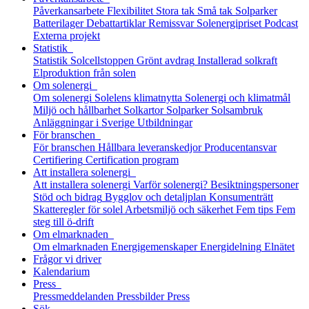
Påverkansarbete
Flexibilitet
Stora tak
Små tak
Solparker
Batterilager
Debattartiklar
Remissvar
Solenergipriset
Podcast
Externa projekt
Statistik
Statistik
Solcellstoppen
Grönt avdrag
Installerad solkraft
Elproduktion från solen
Om solenergi
Om solenergi
Solelens klimatnytta
Solenergi och klimatmål
Miljö och hållbarhet
Solkartor
Solparker
Solsambruk
Anläggningar i Sverige
Utbildningar
För branschen
För branschen
Hållbara leveranskedjor
Producentansvar
Certifiering
Certification program
Att installera solenergi
Att installera solenergi
Varför solenergi?
Besiktningspersoner
Stöd och bidrag
Bygglov och detaljplan
Konsumenträtt
Skatteregler för solel
Arbetsmiljö och säkerhet
Fem tips
Fem
steg till ö-drift
Om elmarknaden
Om elmarknaden
Energigemenskaper
Energidelning
Elnätet
Frågor vi driver
Kalendarium
Press
Pressmeddelanden
Pressbilder
Press
Sök