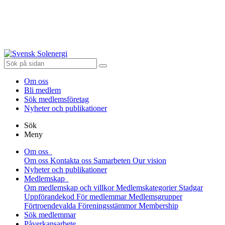
Om oss
Bli medlem
Sök medlemsföretag
Nyheter och publikationer
Sök
Meny
Om oss
Om oss
Kontakta oss
Samarbeten
Our vision
Nyheter och publikationer
Medlemskap
Om medlemskap och villkor
Medlemskategorier
Stadgar
Uppförandekod
För medlemmar
Medlemsgrupper
Förtroendevalda
Föreningsstämmor
Membership
Sök medlemmar
Påverkansarbete