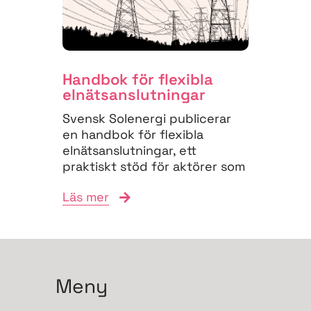
Handbok för flexibla
elnäts­anslutningar
Svensk Solenergi publicerar
en handbok för flexibla
elnätsanslutningar, ett
praktiskt stöd för aktörer som
vill navigera
Läs mer
anslutningsprocessen och
bidra till...
Meny