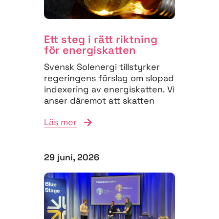
Ett steg i rätt riktning
för energiskatten
Svensk Solenergi tillstyrker
regeringens förslag om slopad
indexering av energiskatten. Vi
anser däremot att skatten
måste struktureras om för
Läs mer
att...
29 juni, 2026