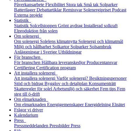
Påverkansarbete
Flexibilitet
Stora tak
Små tak
Solparker
Batterilager
Debattartiklar
Remissvar
Solenergipriset
Podcast
Externa projekt
Statistik
Statistik
Solcellstoppen
Grönt avdrag
Installerad solkraft
Elproduktion från solen
Om solenergi
Om solenergi
Solelens klimatnytta
Solenergi och klimatmål
Miljö och hållbarhet
Solkartor
Solparker
Solsambruk
Anläggningar i Sverige
Utbildningar
För branschen
För branschen
Hållbara leveranskedjor
Producentansvar
Certifiering
Certification program
Att installera solenergi
Att installera solenergi
Varför solenergi?
Besiktningspersoner
Stöd och bidrag
Bygglov och detaljplan
Konsumenträtt
Skatteregler för solel
Arbetsmiljö och säkerhet
Fem tips
Fem
steg till ö-drift
Om elmarknaden
Om elmarknaden
Energigemenskaper
Energidelning
Elnätet
Frågor vi driver
Kalendarium
Press
Pressmeddelanden
Pressbilder
Press
Sök