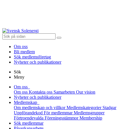
Om oss
Bli medlem
Sök medlemsföretag
Nyheter och publikationer
Sök
Meny
Om oss
Om oss
Kontakta oss
Samarbeten
Our vision
Nyheter och publikationer
Medlemskap
Om medlemskap och villkor
Medlemskategorier
Stadgar
Uppförandekod
För medlemmar
Medlemsgrupper
Förtroendevalda
Föreningsstämmor
Membership
Sök medlemmar
Påverkansarbete