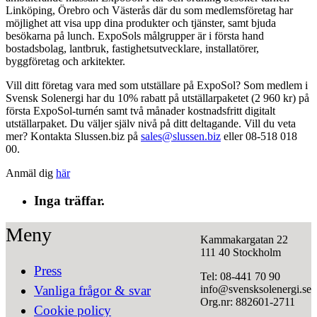
Linköping, Örebro och Västerås där du som medlemsföretag har
möjlighet att visa upp dina produkter och tjänster, samt bjuda
besökarna på lunch. ExpoSols målgrupper är i första hand
bostadsbolag, lantbruk, fastighetsutvecklare, installatörer,
byggföretag och arkitekter.
Vill ditt företag vara med som utställare på ExpoSol? Som medlem i
Svensk Solenergi har du 10% rabatt på utställarpaketet (2 960 kr) på
första ExpoSol-turnén samt två månader kostnadsfritt digitalt
utställarpaket. Du väljer själv nivå på ditt deltagande. Vill du veta
mer? Kontakta Slussen.biz på
sales@slussen.biz
eller 08-518 018
00.
Anmäl dig
här
Inga träffar.
Meny
Kammakargatan 22
111 40 Stockholm
Press
Tel: 08-441 70 90
info@svensksolenergi.se
Vanliga frågor & svar
Org.nr: 882601-2711
Cookie policy