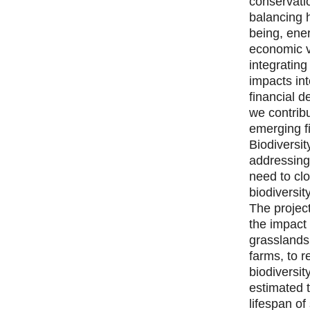
conservati
balancing 
being, ene
economic vi
integrating
impacts int
financial d
we contribu
emerging fi
Biodiversit
addressing
need to cl
biodiversit
The project
the impact 
grasslands 
farms, to r
biodiversit
estimated 
lifespan of