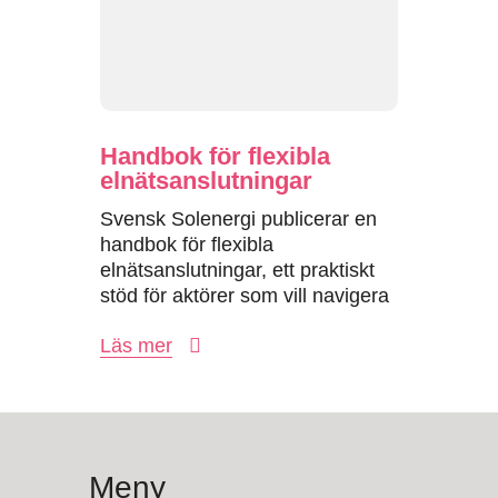
Handbok för flexibla
elnäts­anslutningar
Svensk Solenergi publicerar en
handbok för flexibla
elnätsanslutningar, ett praktiskt
stöd för aktörer som vill navigera
anslutningsprocessen och bidra
Läs mer
till...
Meny