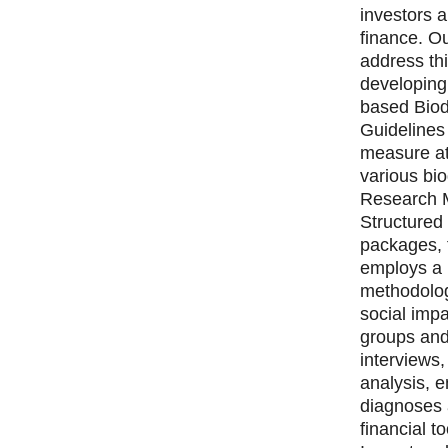
investors 
finance. Ou
address th
developing
based Biod
Guidelines
measure at
various bio
Research 
Structured
packages, 
employs a 
methodolog
social impa
groups and
interviews
analysis, 
diagnoses 
financial to