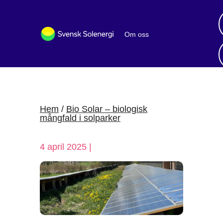
Om oss
Bli medlem
Sök medlemsföretag
Nyheter och publikationer
Hem
/
Bio Solar – biologisk
mångfald i solparker
4 april 2025 |