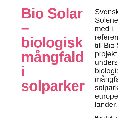
Bio Solar
Svens
Solene
–
med i
refere
biologisk
till Bio
mångfald
projek
under
i
biologi
mångfa
solparker
solpark
europe
länder.
Högskolan 