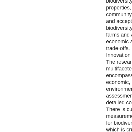
biodiversit
properties,
community
and accept
biodiversit
farms and 
economic a
trade-offs.
Innovation
The resear
multifacet
encompassi
economic,
environmen
assessment
detailed co
There is cu
measureme
for biodive
which is cr