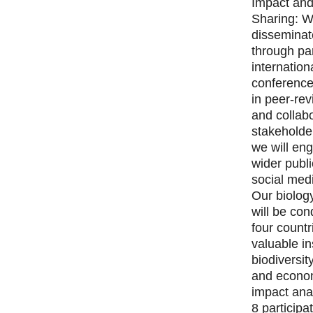
Impact an
Sharing: W
disseminat
through par
internationa
conference
in peer-rev
and collabo
stakeholder
we will en
wider publ
social med
Our biology
will be co
four countr
valuable in
biodiversit
and econom
impact ana
8 participa