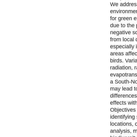
We addres
environmen
for green e
due to the 
negative s
from local
especially 
areas affe
birds. Vari
radiation, r
evapotrans
a South-No
may lead t
differences
effects wit
Objectives
identifying
locations, 
analysis, m