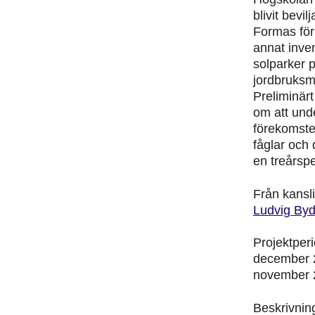
blivit bevi
Formas för
annat inven
solparker 
jordbruksm
Preliminärt
om att und
förekomste
fåglar och
en treårspe
Från kansl
Ludvig By
Projektperi
december 
november 
Beskrivning