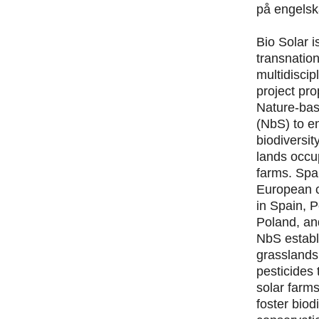
på engelsk
Bio Solar i
transnatio
multidiscip
project pr
Nature-bas
(NbS) to 
biodiversit
lands occu
farms. Spa
European c
in Spain, P
Poland, an
NbS establ
grasslands
pesticides
solar farms
foster biod