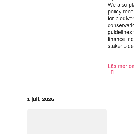
We also pla
policy re
for biodiver
conservati
guidelines
finance ind
stakeholde
Läs mer om
1 juli, 2026