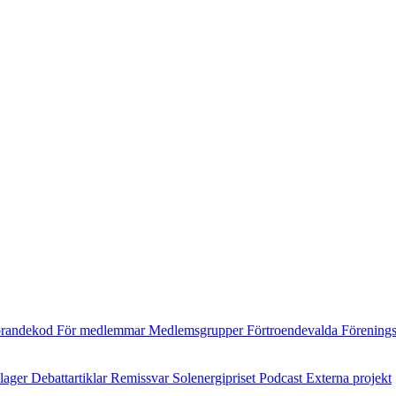
randekod
För medlemmar
Medlemsgrupper
Förtroendevalda
Förening
ilager
Debattartiklar
Remissvar
Solenergipriset
Podcast
Externa projekt