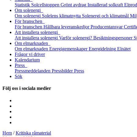
Statistik
Solcellstoppen
Grönt avdrag
Installerad solkraft
Elprod
Om solenergi
Om solenergi
Solelens klimatnytta
Solenergi och klimatmål
Mil
För branschen
För branschen
Hållbara leveranskedjor
Producentansvar
Certifi
Att installera solenergi
Att installera solenergi
Varför solenergi?
Besiktningspersoner
S
Om elmarknaden
Om elmarknaden
Energigemenskaper
Energidelning
Elnätet
Frågor vi driver
Kalendarium
Press
Pressmeddelanden
Pressbilder
Press
Sök
Följ oss i sociala medier
Hem
/
Kritiska råmaterial