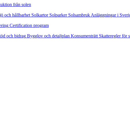
uktion från solen
jö och hållbarhet
Solkartor
Solparker
Solsambruk
Anläggningar i Sveri
ering
Certification program
töd och bidrag
Bygglov och detaljplan
Konsumenträtt
Skatteregler för s