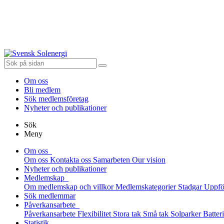
Om oss
Bli medlem
Sök medlemsföretag
Nyheter och publikationer
Sök
Meny
Om oss
Om oss
Kontakta oss
Samarbeten
Our vision
Nyheter och publikationer
Medlemskap
Om medlemskap och villkor
Medlemskategorier
Stadgar
Uppfö
Sök medlemmar
Påverkansarbete
Påverkansarbete
Flexibilitet
Stora tak
Små tak
Solparker
Batter
Statistik