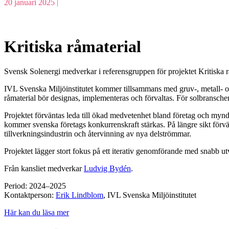
20 januari 2025 |
Kritiska råmaterial
Svensk Solenergi medverkar i referensgruppen för projektet Kritiska r
IVL Svenska Miljöinstitutet kommer tillsammans med gruv-, metall- och
råmaterial bör designas, implementeras och förvaltas. För solbranschen 
Projektet förväntas leda till ökad medvetenhet bland företag och my
kommer svenska företags konkurrenskraft stärkas. På längre sikt förvä
tillverkningsindustrin och återvinning av nya delströmmar.
Projektet lägger stort fokus på ett iterativ genomförande med snabb u
Från kansliet medverkar
Ludvig Bydén
.
Period: 2024–2025
Kontaktperson:
Erik Lindblom
, IVL Svenska Miljöinstitutet
Här kan du läsa mer